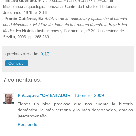
- Esteve Guerrero, M.:
“La sepultura neolítica de Alcántara”
en
Miscelánea arqueológica jerezana. Centro de Estudios Históricos
Jerezanos, 1979. p. 2-18
- Martín Gutiérrez, E.:
Análisis de la toponimia y aplicación al estudio
del doblamiento. El Alfoz de Jerez de la Frontera durante la Baja Edad
Media.
En Historia Instituciones y Docmentos, nº 30. Universidad de
Sevilla, 2003. pp. 268-269
garcialazaro
a las
0:17
Compartir
7 comentarios:
P Vázquez "ORIENTADOR"
13 enero, 2009
Tienes un blog precioso que nos cuenta la historia
doméstica, la más cercana y la más desconocida, gracias
jerezano-maño.
Responder