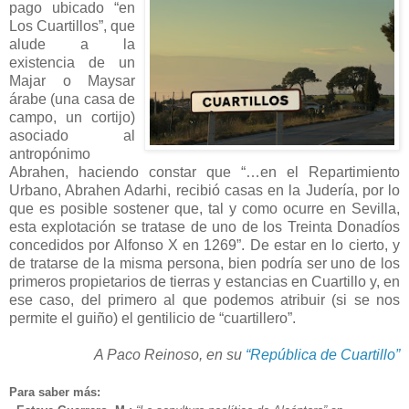
pago ubicado “en
Los Cuartillos”, que
alude a la
existencia de un
Majar o Maysar
árabe (una casa de
campo, un cortijo)
asociado al
antropónimo
Abrahen, haciendo constar que “…en el Repartimiento
Urbano, Abrahen Adarhi, recibió casas en la Judería, por lo
que es posible sostener que, tal y como ocurre en Sevilla,
esta explotación se tratase de uno de los Treinta Donadíos
concedidos por Alfonso X en 1269”. De estar en lo cierto, y
de tratarse de la misma persona, bien podría ser uno de los
primeros propietarios de tierras y estancias en Cuartillo y, en
ese caso, del primero al que podemos atribuir (si se nos
permite el guiño) el gentilicio de “cuartillero”.
A Paco Reinoso, en su
“República de Cuartillo”
Para saber más: