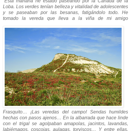
“
Esta mañana he estado paseando por la Cañada de la
Loba. Los verdes tenían belleza y vitalidad de adolescentes
y se paseaban por las besanas, fatigándolo todo. He
tomado la vereda que lleva
a la viña de mi amigo
Frasquito… ¡Las veredas del campo! Sendas humildes
hechas con pasos ajenos… En la albarrada que hace linde
con el trigal se agolpaban amapolas, jacintos, lavandas,
labiérnagos, coscojas, aulagas, torviscos… Y entre ellas,