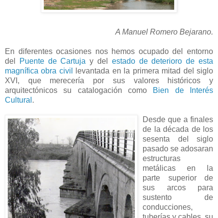
A Manuel Romero Bejarano.
En diferentes ocasiones nos hemos ocupado del entorno
del
Puente de Cartuja
y del
estado de deterioro de esta
magnífica obra civil
levantada en la primera mitad del siglo
XVI, que merecería por sus valores históricos y
arquitectónicos su catalogación como
Bien de Interés
Cultural
.
Desde que a finales
de la década de los
sesenta del siglo
pasado se adosaran
estructuras
metálicas en la
parte superior de
sus arcos para
sustento de
conducciones,
tuberías y cables, su