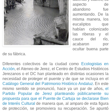
aspecto de
abandono fue
aumentando. De la
misma manera, los
eucaliptos que
habían colonizado
las riberas y el
cauce del río,
acabaron por
ocultar buena parte
de su fábrica.
Diferentes colectivos de la ciudad como
Ecologistas en
Acción
, el Ateneo de Jerez, el Centro de Estudios Históricos
Jerezanos o el DC han planteado en distintas ocasiones la
necesidad de proteger el puente y de que se incluya en el
Catálogo General del Patrimonio Histórico Andaluz
. En este
mismo sentido se pronunció, hace ya un par de años,
el
Partido Popular de Jerez planteando públicamente su
propuesta para que el Puente de Cartuja se declarase Bien
de Interés Cultural
de manera que, al amparo de esta figura
de protección, se promoviera su recuperación. Se apuntó