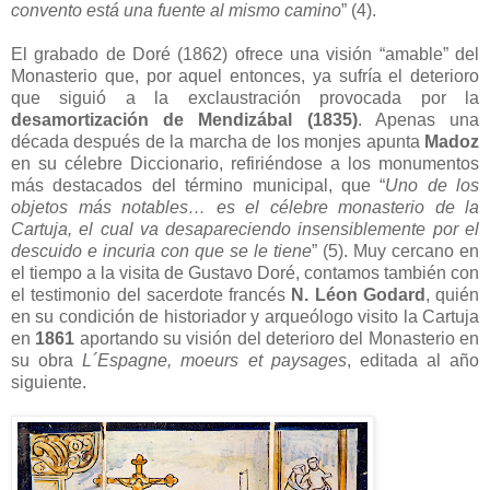
convento está una fuente al mismo camino
” (4).
El grabado de Doré (1862) ofrece una visión “amable” del
Monasterio que, por aquel entonces, ya sufría el deterioro
que siguió a la exclaustración provocada por la
desamortización de Mendizábal (1835)
. Apenas una
década después de la marcha de los monjes apunta
Madoz
en su célebre Diccionario, refiriéndose a los monumentos
más destacados del término municipal, que “
Uno de los
objetos más notables… es el célebre monasterio de la
Cartuja, el cual va desapareciendo insensiblemente por el
descuido e incuria con que se le tiene
” (5). Muy cercano en
el tiempo a la visita de Gustavo Doré, contamos también con
el testimonio del sacerdote francés
N. Léon Godard
, quién
en su condición de historiador y arqueólogo visito la Cartuja
en
1861
aportando su visión del deterioro del Monasterio en
su obra
L´Espagne, moeurs et paysages
, editada al año
siguiente.