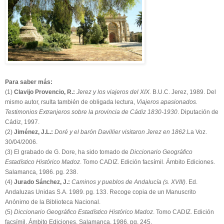
Para saber más:
(1)
Clavijo Provencio, R.:
Jerez y los viajeros del XIX.
B.U.C. Jerez, 1989. Del
mismo autor, rsulta también de obligada lectura,
Viajeros apasionados.
Testimonios Extranjeros sobre la provincia de Cádiz 1830-1930
. Diputación de
Cádiz, 1997.
(2)
Jiménez, J.L.:
Doré y el barón Davillier visitaron Jerez en 1862
.La Voz.
30/04/2006.
(3) El grabado de G. Dore, ha sido tomado de
Diccionario Geográfico
Estadístico Histórico Madoz
. Tomo CADIZ. Edición facsímil. Ámbito Ediciones.
Salamanca, 1986. pg. 238.
(4)
Jurado Sánchez, J.:
Caminos y pueblos de Andalucía (s. XVIII)
. Ed.
Andaluzas Unidas S.A. 1989. pg. 133. Recoge copia de un Manuscrito
Anónimo de la Biblioteca Nacional.
(5)
Diccionario Geográfico Estadístico Histórico Madoz
. Tomo CADIZ. Edición
facsímil. Ámbito Ediciones. Salamanca, 1986. pg. 245.