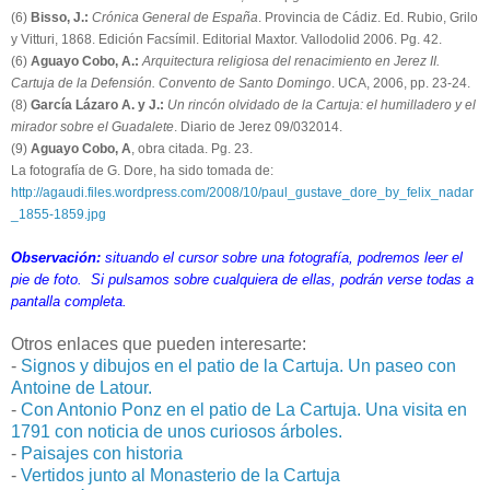
(6)
Bisso, J.:
Crónica General de España
. Provincia de Cádiz. Ed. Rubio, Grilo
y Vitturi, 1868. Edición Facsímil. Editorial Maxtor. Vallodolid 2006. Pg. 42.
(6)
Aguayo Cobo, A.:
Arquitectura religiosa del renacimiento en Jerez II.
Cartuja de la Defensión. Convento de Santo Domingo
. UCA, 2006, pp. 23-24.
(8)
García Lázaro A. y J.:
Un rincón olvidado de la Cartuja: el humilladero y el
mirador sobre el Guadalete
. Diario de Jerez 09/032014.
(9)
Aguayo Cobo, A
, obra citada. Pg. 23.
La fotografía de G. Dore, ha sido tomada de:
http://agaudi.files.wordpress.com/2008/10/paul_gustave_dore_by_felix_nadar
_1855-1859.jpg
Observación:
situando el cursor sobre una fotografía, podremos leer el
pie de foto. Si pulsamos sobre cualquiera de ellas, podrán verse todas a
pantalla completa.
Otros enlaces que pueden interesarte:
-
Signos y dibujos en el patio de la Cartuja. Un paseo con
Antoine de Latour.
-
Con Antonio Ponz en el patio de La Cartuja. Una visita en
1791 con noticia de unos curiosos árboles.
-
Paisajes con historia
-
Vertidos junto al Monasterio de la Cartuja