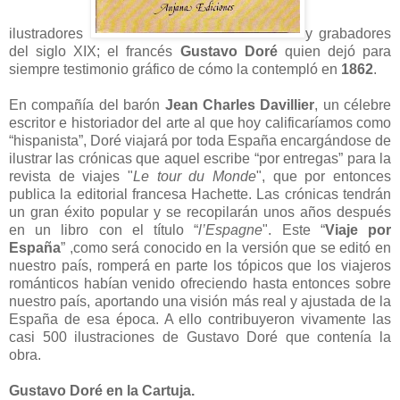
ilustradores
y grabadores
del siglo XIX; el francés
Gustavo Doré
quien dejó para
siempre testimonio gráfico de cómo la contempló en
1862
.
En compañía del barón
Jean Charles Davillier
, un célebre
escritor e historiador del arte al que hoy calificaríamos como
“hispanista”, Doré viajará por toda España encargándose de
ilustrar las crónicas que aquel escribe “por entregas” para la
revista de viajes "
Le tour du Monde
", que por entonces
publica la editorial francesa Hachette. Las crónicas tendrán
un gran éxito popular y se recopilarán unos años después
en un libro con el título “
l’Espagne
". Este “
Viaje por
España
” ,como será conocido en la versión que se editó en
nuestro país, romperá en parte los tópicos que los viajeros
románticos habían venido ofreciendo hasta entonces sobre
nuestro país, aportando una visión más real y ajustada de la
España de esa época. A ello contribuyeron vivamente las
casi 500 ilustraciones de Gustavo Doré que contenía la
obra.
Gustavo Doré en la Cartuja.