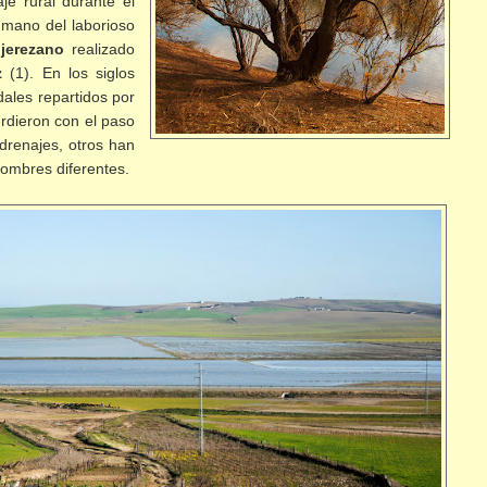
je rural durante el
 mano del laborioso
 jerezano
realizado
z
(1). En los siglos
ales repartidos por
erdieron con el paso
drenajes, otros han
ombres diferentes.