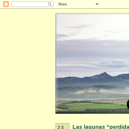
Las lagunas “perdida
23