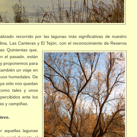
izado recorrido por las lagunas más significativas de nuestro
dina, Las Canteras y El Tejón, con el reconocimiento de
Reserva
Las Quinientas que,
n el pasado, están
hoy proponemos para
 también un viaje en
iguos humedales. De
y ya sólo nos quedan
 como tales y unos
ercibidos ante los
ras y campiñas.
ievo.
r aquellas lagunas