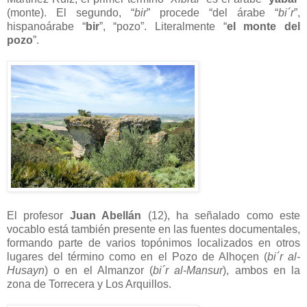
(monte). El segundo, “
bir
” procede “del árabe “
bi´r
”,
hispanoárabe “
bir
”, “pozo”. Literalmente “
el monte del
pozo
”.
El profesor
Juan Abellán
(12), ha señalado como este
vocablo está también presente en las fuentes documentales,
formando parte de varios topónimos localizados en otros
lugares del término como en el Pozo de Alhoçen (
bi´r al-
Husayn
) o en el Almanzor (
bi´r al-Mansur
), ambos en la
zona de Torrecera y Los Arquillos.