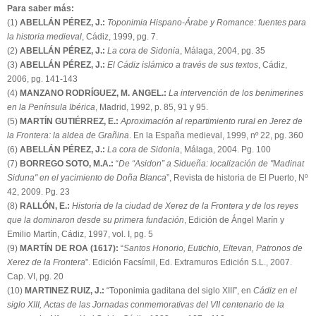
Para saber más:
(1)
ABELLÁN PÉREZ, J.:
Toponimia Hispano-Árabe y Romance: fuentes para
la historia medieval
, Cádiz, 1999, pg. 7.
(2)
ABELLÁN PÉREZ, J.:
La cora de Sidonia
, Málaga, 2004, pg. 35
(3)
ABELLÁN PÉREZ, J.:
El Cádiz islámico a través de sus textos
, Cádiz,
2006, pg. 141-143
(4)
MANZANO RODRÍGUEZ, M. ANGEL.:
La intervención de los benimerines
en la Península Ibérica
, Madrid, 1992, p. 85, 91 y 95.
(5)
MARTÍN GUTIÉRREZ, E.:
Aproximación al repartimiento rural en Jerez de
la Frontera: la aldea de Grañina
. En la España medieval, 1999, nº 22, pg. 360
(6)
ABELLÁN PÉREZ, J.:
La cora de Sidonia
, Málaga, 2004. Pg. 100
(7)
BORREGO SOTO, M.A.:
“
De “Asidon” a Sidueña: localización de "Madinat
Siduna" en el yacimiento de Doña Blanca
”, Revista de historia de El Puerto, Nº
42, 2009. Pg. 23
(8)
RALLÓN, E.:
Historia de la ciudad de Xerez de la Frontera y de los reyes
que la dominaron desde su primera fundación
, Edición de Ángel Marín y
Emilio Martín, Cádiz, 1997, vol. I, pg. 5
(9)
MARTÍN DE ROA (1617):
“
Santos Honorio, Eutichio, Eſtevan, Patronos de
Xerez de la Frontera
”. Edición Facsímil, Ed. Extramuros Edición S.L., 2007.
Cap. VI, pg. 20
(10)
MARTINEZ RUIZ, J.:
“Toponimia gaditana del siglo XIII”, en
Cádiz en el
siglo XIII, Actas de las Jornadas conmemorativas del VII centenario de la