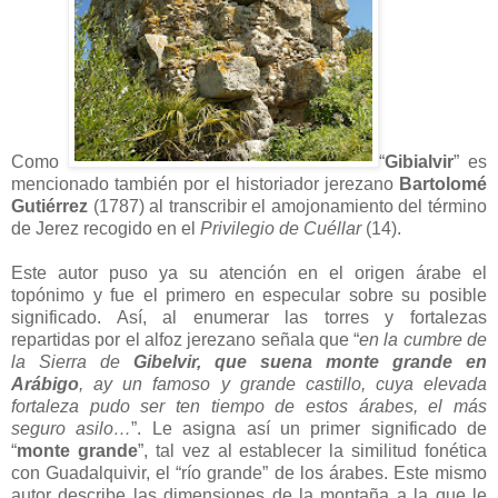
Como
“
Gibialvir
” es
mencionado también por el historiador jerezano
Bartolomé
Gutiérrez
(1787) al transcribir el amojonamiento del término
de Jerez recogido en el
Privilegio de Cuéllar
(14).
Este autor puso ya su atención en el origen árabe el
topónimo y fue el primero en especular sobre su posible
significado. Así, al enumerar las torres y fortalezas
repartidas por el alfoz jerezano señala que “
en la cumbre de
la Sierra de
Gibelvir, que suena monte grande en
Arábigo
, ay un famoso y grande castillo, cuya elevada
fortaleza pudo ser ten tiempo de estos árabes, el más
seguro asilo…
”. Le asigna así un primer significado de
“
monte grande
”, tal vez al establecer la similitud fonética
con Guadalquivir, el “río grande” de los árabes. Este mismo
autor describe las dimensiones de la montaña a la que le