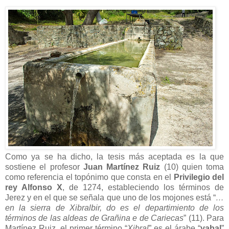
Como ya se ha dicho, la tesis más aceptada es la que
sostiene el profesor
Juan Martínez Ruiz
(10) quien toma
como referencia el topónimo que consta en el
Privilegio del
rey Alfonso X
, de 1274, estableciendo los términos de
Jerez y en el que se señala que uno de los mojones está “
…
en la sierra de Xibralbir, do es el departimiento de los
términos de las aldeas de Grañina e de Cariecas
” (11). Para
Martínez Ruiz, el primer término “
Xibral
” es el árabe “
yabal
”