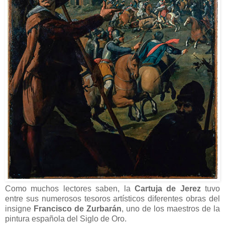
Como muchos lectores saben, la
Cartuja de Jerez
tuvo
entre sus numerosos tesoros artísticos diferentes obras del
insigne
Francisco de Zurbarán
, uno de los maestros de la
pintura española del Siglo de Oro.