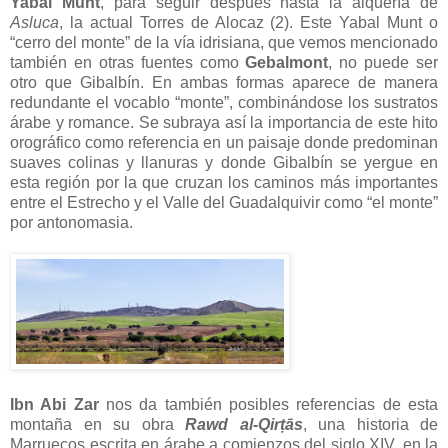
Yabal Munt
, para seguir después hasta la alquería de
Asluca
, la actual Torres de Alocaz (2). Este Yabal Munt o
“cerro del monte” de la vía idrisiana, que vemos mencionado
también en otras fuentes como
Gebalmont
, no puede ser
otro que Gibalbín. En ambas formas aparece de manera
redundante el vocablo “monte”, combinándose los sustratos
árabe y romance. Se subraya así la importancia de este hito
orográfico como referencia en un paisaje donde predominan
suaves colinas y llanuras y donde Gibalbín se yergue en
esta región por la que cruzan los caminos más importantes
entre el Estrecho y el Valle del Guadalquivir como “el monte”
por antonomasia.
Ibn Abi Zar
nos da también posibles referencias de esta
montaña en su obra
Rawd al-Qirṭās
, una historia de
Marruecos escrita en árabe a comienzos del siglo XIV, en la