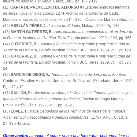
muerte de Alfonso X el Sabio
, Cádiz, 1983, pg. 107 y 119.
(11)
CARTA DE PREVILLEXIO DE ALFONSO X
(Estableciendo los términos
de Jerez). Cuéllar, 3 de agosto, 1274. Archivo de la Catedral de Cádiz.
Manuscrito, cortijo de los Siletes. Fols 214r-230r. (Citado por Martínez Ruiz, J.)
(12)
ABELLÁN PÉREZ, J.:
La cora de Sidonia
, Málaga, 2004. Pg. 138
(13)
MARTÍN GUTIÉRREZ, E.:
Aproximación al repartimiento rural en Jerez de
la Frontera: la aldea de Grañina
. En la España medieval, 1999, nº 22, pg. 365
(14)
GUTIÉRREZ, B.:
Historia y Anales de la muy noble y muy leal ciudad de
Xerez de la Frontera
, Edición facsímil. Tomo I. BUC .Jerez, 1989, vol I, pg 129.
(15)
GUTIÉRREZ, B.:
Historia y Anales de la muy noble y muy leal ciudad de
Xerez de la Frontera
, Edición facsímil. Tomo I. BUC .Jerez, 1989, vol I, pp.32 y
24.
(16)
GARCIA DE DIEGO, V.:
Toponimia de la zona de Jerez de la Frontera
.
Centro de Estudios Históricos Jerezanos. Gráficas del Exportador. Jerez, 1972.
Pgs, 42 y 49
(17)
RALLÓN, E.:
Historia de la ciudad de Xerez de la Frontera y de los reyes
que la dominaron desde su primera fundación
, Edición de Ángel Marín y
Emilio Martín, Cádiz, 1997, vol. I, pp. 20-21.
(18)
LÓPEZ, T.:
Mapa Geográfico de los Términos de Xerez de la Frontera,
Algar, Tempul y despoblados y pueblos confinantes…
.1787. AMJF, C. 13, nº
27. 33 x 42 cms.
Observación:
situando el cursor sobre una fotografía, podremos leer el