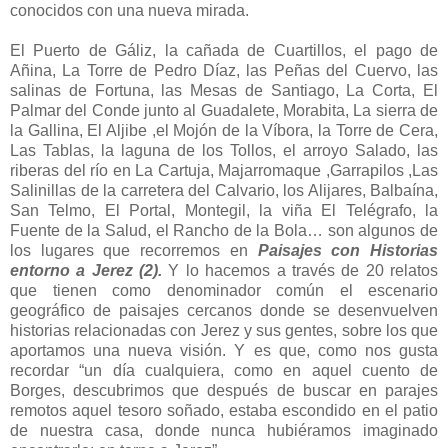
conocidos con una nueva mirada.
El Puerto de Gáliz, la cañada de Cuartillos, el pago de
Añina, La Torre de Pedro Díaz, las Peñas del Cuervo, las
salinas de Fortuna, las Mesas de Santiago, La Corta, El
Palmar del Conde junto al Guadalete, Morabita, La sierra de
la Gallina, El Aljibe ,el Mojón de la Víbora, la Torre de Cera,
Las Tablas, la laguna de los Tollos, el arroyo Salado, las
riberas del río en La Cartuja, Majarromaque ,Garrapilos ,Las
Salinillas de la carretera del Calvario, los Alijares, Balbaína,
San Telmo, El Portal, Montegil, la viña El Telégrafo, la
Fuente de la Salud, el Rancho de la Bola… son algunos de
los lugares que recorremos en
Paisajes con Historias
entorno a Jerez (2).
Y lo hacemos a través de 20 relatos
que tienen como denominador común el escenario
geográfico de paisajes cercanos donde se desenvuelven
historias relacionadas con Jerez y sus gentes, sobre los que
aportamos una nueva visión. Y es que, como nos gusta
recordar “un día cualquiera, como en aquel cuento de
Borges, descubrimos que después de buscar en parajes
remotos aquel tesoro soñado, estaba escondido en el patio
de nuestra casa, donde nunca hubiéramos imaginado