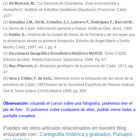
(1)
Gil Monreal, M.:
“
La Serranía de Grazalema. Guía excursionista y
montañera
”. Instituto de Estudios Gaditanos-Diputación Provincial. Cádiz.
1977.
(2)
González J.M., Gil M., Ceballos J.J., Lebrero F., Rodríguez F., Barcell M.:
La Sierra de Cádiz. Información general y mapas
. Gráficas Orla. Jerez, 1984.
(3)
Rallón, E.:
Historia de la ciudad de Xerez de la Frontera y de los reyes que
la dominaron desde su primera fundación
, Edición de Ángel Marín y Emilio
Martín, Cádiz, 1997, vol. I, pg. 4
(4)
Diccionario Geográfico Estadístico Histórico MADOZ
.
Tomo CADIZ
.
Edición facsímil. Ámbito Ediciones. Salamanca, 1986. Pg. 67.
(5)
Mac-Pherson, J.:
Bosquejo geológico de la provincia de Cádiz
. 1873. pg.
47.
(6)
Vera y Chilier, F. de Asís.:
Memoria sobre la formación de las rocas de la
provincia de Cádiz
, 1897Anales de la Sociedad Española de Historia Natural.
Seri II, Tomo octavo XXVIII) Madrid 1899, pg. 309.
Observación:
situando el cursor sobre una fotografía, podremos leer el
pie de foto. Si pulsamos sobre cualquiera de ellas, podrán verse todas a
pantalla completa.
Puedes ver otros artículos relacionados en nuestro blog
enlazando con :
Cartografía histórica y grabados
,
Paisajes