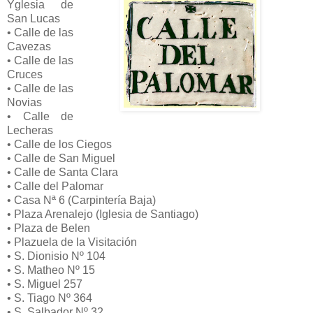
Yglesia de
San Lucas
• Calle de las
Cavezas
• Calle de las
Cruces
• Calle de las
Novias
• Calle de
Lecheras
• Calle de los Ciegos
• Calle de San Miguel
• Calle de Santa Clara
• Calle del Palomar
• Casa Nª 6 (Carpintería Baja)
• Plaza Arenalejo (Iglesia de Santiago)
• Plaza de Belen
• Plazuela de la Visitación
• S. Dionisio Nº 104
• S. Matheo Nº 15
• S. Miguel 257
• S. Tiago Nº 364
• S. Salbador Nº 32