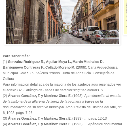
Para saber más:
(1)
González Rodríguez R., Aguilar Moya L., Martín Mochales D.,
Barrionuevo Contreras F., Collado Moreno M.
(2008): Carta Arqueológica
Municipal.
Jerez. 1: El núcleo urbano
. Junta de Andalucía. Consejería de
Cultura.
Para información detallada de la mayoría de los azulejos aquí reseñados ver
el
Anexo O7. Catálogo de Bienes de carácter singular Interior CH
.
(2)
Álvarez González, T. y Martínez Glera E.
(1993):
Aproximación al estudio
de la historia de la alfarería de Jerez de la Frontera a través de la
documentación de su archivo municipal
. Atrio: Revista de Historia del Arte, Nº.
6, 1993, págs. 7-26
(3)
Álvarez González, T. y Martínez Glera E.
(1993): … págs. 12-13
(4)
Álvarez González, T. y Martínez Glera E.
(1993): … Apéndice documental