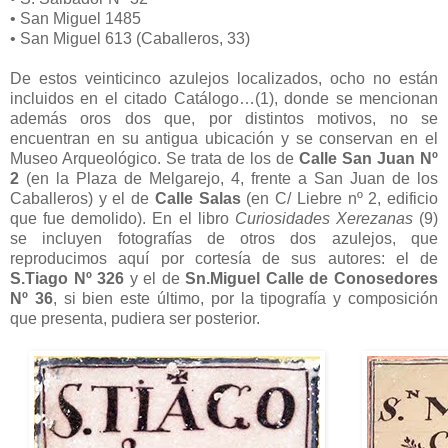
• San Miguel 1485
• San Miguel 613 (Caballeros, 33)
De estos veinticinco azulejos localizados, ocho no están
incluidos en el citado Catálogo…(1), donde se mencionan
además oros dos que, por distintos motivos, no se
encuentran en su antigua ubicación y se conservan en el
Museo Arqueológico. Se trata de los de
Calle San Juan Nº
2
(en la Plaza de Melgarejo, 4, frente a San Juan de los
Caballeros) y el de
Calle Salas
(en C/ Liebre nº 2, edificio
que fue demolido). En el libro
Curiosidades Xerezanas
(9)
se incluyen fotografías de otros dos azulejos, que
reproducimos aquí por cortesía de sus autores: el de
S.Tiago Nº 326
y el de
Sn.Miguel Calle de Conosedores
Nº 36
, si bien este último, por la tipografía y composición
que presenta, pudiera ser posterior.