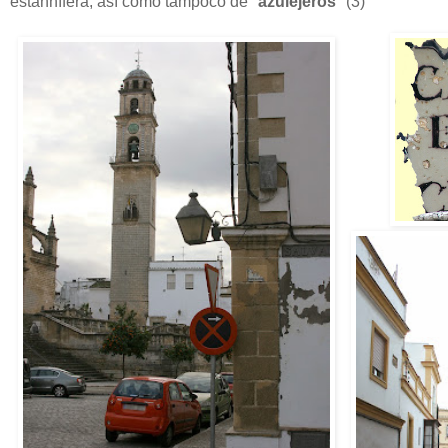
estannífera, así como tampoco de "
azulejeros
" (3)