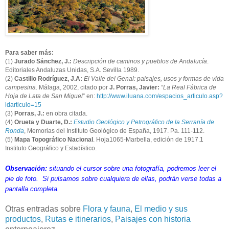
Para saber más:
(1)
Jurado Sánchez, J.:
Descripción de caminos y pueblos de Andalucía
.
Editoriales Andaluzas Unidas, S.A. Sevilla 1989.
(2)
Castillo Rodríguez, J.A:
El Valle del Genal: paisajes, usos y formas de vida
campesina.
Málaga, 2002, citado por
J. Porras, Javier:
“
La Real Fábrica de
Hoja de Lata de San Miguel
” en:
http://www.iluana.com/espacios_articulo.asp?
idarticulo=15
(3)
Porras, J.:
en obra citada.
(4)
Orueta y Duarte, D.:
Estudio Geológico y Petrográfico de la Serranía de
Ronda
, Memorias del Instituto Geológico de España, 1917. Pa. 111-112.
(5)
Mapa Topográfico Nacional
. Hoja1065-Marbella, edición de 1917.1
Instituto Geográfico y Estadístico.
Observación:
situando el cursor sobre una fotografía, podremos leer el
pie de foto. Si pulsamos sobre cualquiera de ellas, podrán verse todas a
pantalla completa.
Otras entradas sobre
Flora y fauna
,
El medio y sus
productos
,
Rutas e itinerarios
,
Paisajes con historia