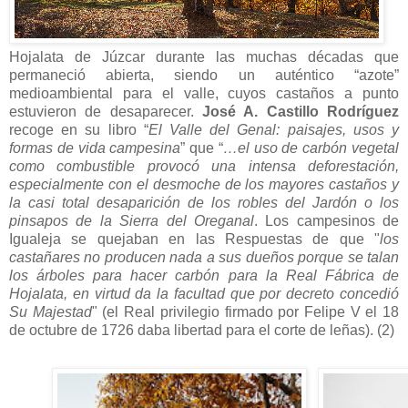
Hojalata de Júzcar durante las muchas décadas que
permaneció abierta, siendo un auténtico “azote”
medioambiental para el valle, cuyos castaños a punto
estuvieron de desaparecer.
José A. Castillo Rodríguez
recoge en su libro “
El Valle del Genal: paisajes, usos y
formas de vida campesina
” que “
…el uso de carbón vegetal
como combustible provocó una intensa deforestación,
especialmente con el desmoche de los mayores castaños y
la casi total desaparición de los robles del Jardón o los
pinsapos de la Sierra del Oreganal
. Los campesinos de
Igualeja se quejaban en las Respuestas de que "
los
castañares no producen nada a sus dueños porque se talan
los árboles para hacer carbón para la Real Fábrica de
Hojalata, en virtud da la facultad que por decreto concedió
Su Majestad
" (el Real privilegio firmado por Felipe V el 18
de octubre de 1726 daba libertad para el corte de leñas). (2)