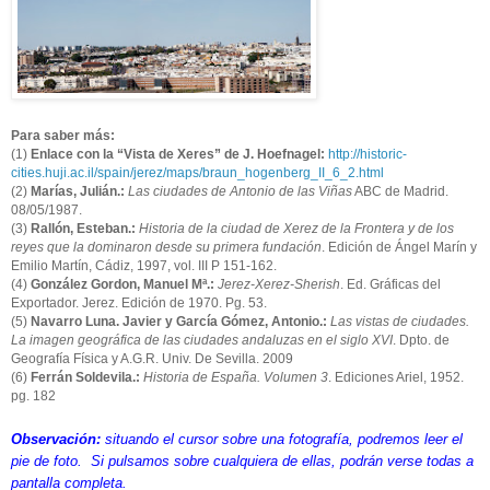
Para saber más:
(1)
Enlace con la “Vista de Xeres” de J. Hoefnagel:
http://historic-
cities.huji.ac.il/spain/jerez/maps/braun_hogenberg_II_6_2.html
(2)
Marías, Julián.:
Las ciudades de Antonio de las Viñas
ABC de Madrid.
08/05/1987.
(3)
Rallón, Esteban.:
Historia de la ciudad de Xerez de la Frontera y de los
reyes que la dominaron desde su primera fundación
. Edición de Ángel Marín y
Emilio Martín, Cádiz, 1997, vol. III P 151-162.
(4)
González Gordon, Manuel Mª.:
Jerez-Xerez-Sherish
. Ed. Gráficas del
Exportador. Jerez. Edición de 1970. Pg. 53.
(5)
Navarro Luna. Javier y García Gómez, Antonio.:
Las vistas de ciudades.
La imagen geográfica de las ciudades andaluzas en el siglo XVI
. Dpto. de
Geografía Física y A.G.R. Univ. De Sevilla. 2009
(6)
Ferrán Soldevila.:
Historia de España. Volumen 3
. Ediciones Ariel, 1952.
pg. 182
Observación:
situando el cursor sobre una fotografía, podremos leer el
pie de foto. Si pulsamos sobre cualquiera de ellas, podrán verse todas a
pantalla completa.