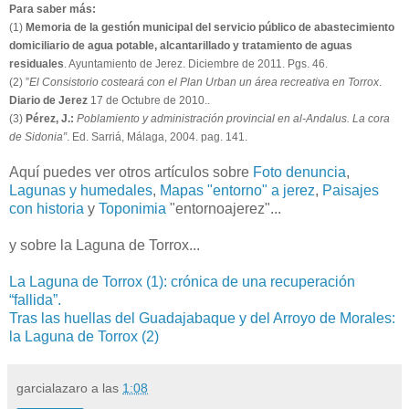
Para saber más:
(1)
Memoria de la gestión municipal del servicio público de abastecimiento
domiciliario de agua potable, alcantarillado y tratamiento de aguas
residuales
. Ayuntamiento de Jerez. Diciembre de 2011. Pgs. 46.
(2) ”
El Consistorio costeará con el Plan Urban un área recreativa en Torrox
.
Diario de Jerez
17 de Octubre de 2010..
(3)
Pérez, J.:
Poblamiento y administración provincial en al-Andalus. La cora
de Sidonia”
. Ed. Sarriá, Málaga, 2004. pag. 141.
Aquí puedes ver otros artículos sobre
Foto denuncia
,
Lagunas y humedales
,
Mapas "entorno" a jerez
,
Paisajes
con historia
y
Toponimia
"entornoajerez"...
y sobre la Laguna de Torrox...
La Laguna de Torrox (1): crónica de una recuperación
“fallida”.
Tras las huellas del Guadajabaque y del Arroyo de Morales:
la Laguna de Torrox (2)
garcialazaro
a las
1:08