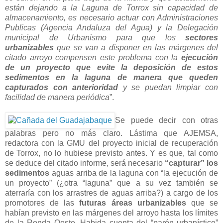
están dejando a la Laguna de Torrox sin capacidad de
almacenamiento, es necesario actuar con Administraciones
Publicas (Agencia Andaluza del Agua) y la Delegación
municipal de Urbanismo para que los
sectores
urbanizables
que se van a disponer en las márgenes del
citado arroyo compensen este problema con la
ejecución
de un proyecto que evite la deposición de estos
sedimentos en la laguna de manera que queden
capturados con anterioridad
y se puedan limpiar con
facilidad de manera periódica
”.
Se puede decir con otras
palabras pero no más claro. Lástima que AJEMSA,
redactora con la GMU del proyecto inicial de recuperación
de Torrox, no lo hubiese previsto antes. Y es que, tal como
se deduce del citado informe, será necesario
“capturar” los
sedimentos
aguas arriba de la laguna con “la ejecución de
un proyecto” (¿otra “laguna” que a su vez también se
aterraría con los arrastres de aguas arriba?) a cargo de los
promotores de las
futuras áreas urbanizables
que se
habían previsto en las márgenes del arroyo hasta los límites
de la Ronda Oeste. Habida cuenta del “parón urbanístico”