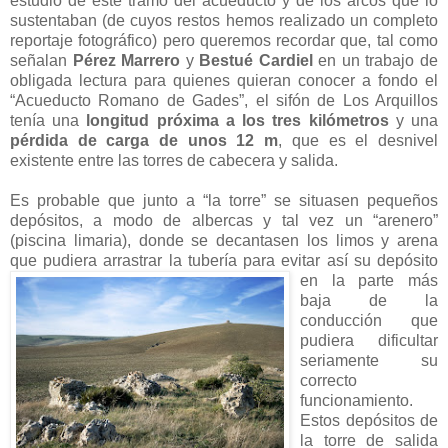
estudio de este tramo del acueducto y de los arcos que lo
sustentaban (de cuyos restos hemos realizado un completo
reportaje fotográfico) pero queremos recordar que, tal como
señalan
Pérez Marrero
y
Bestué Cardiel
en un trabajo de
obligada lectura para quienes quieran conocer a fondo el
“Acueducto Romano de Gades”, el sifón de Los Arquillos
tenía una
longitud próxima a los tres kilómetros
y una
pérdida de carga de unos 12 m
, que es el desnivel
existente entre las torres de cabecera y salida.
Es probable que junto a “la torre” se situasen pequeños
depósitos, a modo de albercas y tal vez un “arenero”
(piscina limaria), donde se decantasen los limos y arena
que pudiera arrastrar la
tubería para evitar así su depósito
en la parte más
baja de la
conducción que
pudiera dificultar
seriamente su
correcto
funcionamiento.
Estos depósitos de
la torre de salida