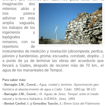
imaginación dos
milenios atrás y
nos parece
adivinar en esta
amplia vaguada,
los trabajos de los
ingenieros y
topógrafos
romanos, con su
repertorio de
instrumentos de medición y nivelación (
decempeda, pertica
,
jalones y banderolas,
groma
, escuadra,
corobate, dioptra
…)
a punto de ya de terminar las obras del acueducto que
llevará a Gades, después de recorrer más de 70 km., el
agua de los manantiales de Tempul.
Para saber más:
- Barragán J.M., Coord..:
Agua, ciudad y territorio. Aproximación geo-
histórica al abastecimiento de agua a Cádiz.
Cádiz. 1993 pp. 98-121
- Barragán J.M., Coord..:
III. Aguas de Jerez, Tempul: entre el medio
natural y la técnica hidráulica
. AJEMSA, Jerez, 1993.
- Bestué Cardiel, I. y González Tascón, I.:
Breve Guía del Patrimonio