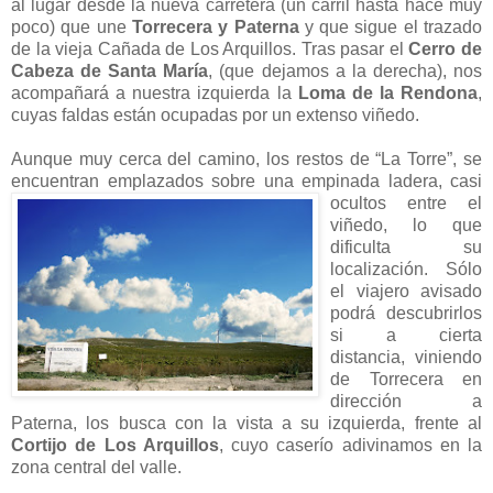
al lugar desde la nueva carretera (un carril hasta hace muy
poco) que une
Torrecera y Paterna
y que sigue el trazado
de la vieja Cañada de Los Arquillos. Tras pasar el
Cerro de
Cabeza de Santa María
, (que dejamos a la derecha), nos
acompañará a nuestra izquierda la
Loma de la Rendona
,
cuyas faldas están ocupadas por un extenso viñedo.
Aunque muy cerca del camino, los restos de “La Torre”, se
encuentran emplazados sobre una
empinada ladera, casi
ocultos entre el
viñedo, lo que
dificulta su
localización. Sólo
el viajero avisado
podrá descubrirlos
si a cierta
distancia, viniendo
de Torrecera en
dirección a
Paterna, los busca con la vista a su izquierda, frente al
Cortijo de Los Arquillos
, cuyo caserío adivinamos en la
zona central del valle.