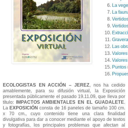
La vege
La faun
Vertido
Vertidos
Extracc
Gravera
Las obr
Valores 
Valores
Puntos 
Propues
ECOLOGISTAS EN ACCIÓN – JEREZ
, nos ha cedido
amablemente, para su difusión virtual, la Exposición
presentada públicamente el pasado 19.11.09, que lleva por
título:
IMPACTOS AMBIENTALES EN EL GUADALETE
.
La
EXPOSICIÓN
consta de 16 paneles de tamaño 100 cm.
x 70 cm., cuyo contenido tiene una clara finalidad
divulgativa para dar a conocer mediante el apoyo de textos
y fotografías, los principales problemas que afectan al