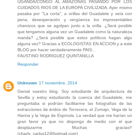
UGANDA/CONGO AL AMAZONAS PASANDO POR LOS
CUIDADOS RIOS DE LA EUROPA CIVILIZADA. Ayer mismo
pasaba por "La corta", a orillas del Guadalete y veía con
pena, desesperación y vergüenza los impresentables
chamizos que se agolpan junto a la orilla. ¿Será posible
que tengamos alguna vez un Guadalete como la naturaleza
manda? ¿Será posible que estos políticos hagan algo
alguna vez? Gracias a ECOLOGISTAS EN ACCION y a este
BLOG por hacer verdaderamente PAIS...
FAUSTINO RODRIGUEZ QUINTANILLA
Responder
Unknown
17 noviembre, 2014
Genial vuestro blog. Soy estudiante de arquitectura de
Sevilla y estoy estudiando la cuenca del Guadalete, me
preguntaba si podrían facilitarme las fotografías de las
extracciones de áridos de Torrecera, el Zumajo, Vega de la
Harina y la Vega de Espínola. La verdad que me harían un
gran favor ya que no dispongo de medio con el que
desplazarme. Muchas gracias!!
(charly_carlos12@hotmail.com)