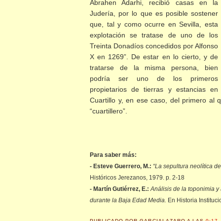
Abrahen Adarhi, recibió casas en la
Judería, por lo que es posible sostener
que, tal y como ocurre en Sevilla, esta
explotación se tratase de uno de los
Treinta Donadíos concedidos por Alfonso
X en 1269”. De estar en lo cierto, y de
tratarse de la misma persona, bien
podría ser uno de los primeros
propietarios de tierras y estancias en
Cuartillo y, en ese caso, del primero al 
“cuartillero”.
Para saber más:
- Esteve Guerrero, M.:
“La sepultura neolítica d
Históricos Jerezanos, 1979. p. 2-18
- Martín Gutiérrez, E.:
Análisis de la toponimia y
durante la Baja Edad Media.
En Historia Instituc
PUBLICADO POR
GARCIALAZARO
A LAS
0:17