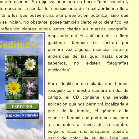
 interesadas. Su objetivo prioritario es hacer “más sencillo y
ernarse en la senda del conocimiento de la extraordinaria flora
ente a los que poseen una alta preparación botánica, sino que
se inician. No obstante, posee también cierto valor científico, ya
grafías de plantas nunca antes citadas en
nuestra geografía,
ampliando así el catálogo de la flora
gaditana. También se ilustran por
primera vez algunas especies raras o
endémicas de las que, hasta donde
sabemos, no existen fotografías
publicadas”.
Para identificar esa planta que hemos
recogido con nuestra cámara un día de
campo, el CD contiene una sencilla
aplicación que nos permitirá localizarla a
partir de la familia, el género o la
especie. También se podremos acceder
a sus datos a través de su nombre
vulgar o hacer una búsqueda rápida a
partir del color de su flor. Una vez