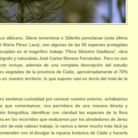
uus albicans, Silene tomentosa
o
Sideritis perezlarae
(esta última
sé María Pérez Lara), son algunas de las 56 especies protegidas
recopilan en el magnífico trabajo
“Flora Silvestre Gaditana”,
obra
otógrafo y naturalista José Carlos Moreno Fernández. Pero no son
ecto incluye, además de una completa descripción del estudio
cies vegetales de la provincia de Cádiz, aproximadamente el 70%
n nuestro territorio, lo que supone casi un tercio del total de la
ro sentimos curiosidad por conocer nuestro entorno, echábamos
la que comentamos, nos permitiera de una manera directa y
n fotográfica, identificar con claridad las especies de la flora
a en los recorridos que realizamos por los alrededores de Jerez
ación de este valioso trabajo, lo vamos a tener mucho más fácil ya
retenden con él divulgar la riqueza botánica de Cádiz y hacerla