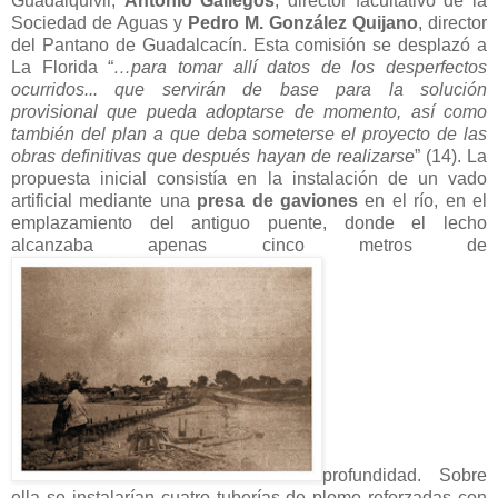
Guadalquivir,
Antonio Gallegos
, director facultativo de la
Sociedad de Aguas y
Pedro M. González Quijano
, director
del Pantano de Guadalcacín. Esta comisión se desplazó a
La Florida “
…para tomar allí datos de los desperfectos
ocurridos... que servirán de base para la solución
provisional que pueda adoptarse de momento, así como
también del plan a que deba someterse el proyecto de las
obras definitivas que después hayan de realizarse
” (14). La
propuesta inicial consistía en la instalación de un vado
artificial mediante una
presa de gaviones
en el río, en el
emplazamiento del antiguo puente, donde el lecho
alcanzaba apenas cinco metros de
profundidad. Sobre
ella se instalarían cuatro tuberías de plomo reforzadas con