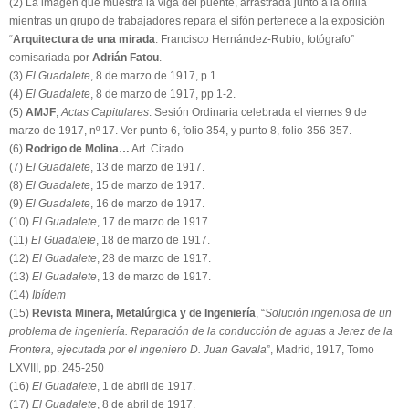
(2) La imagen que muestra la viga del puente, arrastrada junto a la orilla
mientras un grupo de trabajadores repara el sifón pertenece a la exposición
“
Arquitectura de una mirada
. Francisco Hernández-Rubio, fotógrafo”
comisariada por
Adrián Fatou
.
(3)
El Guadalete
, 8 de marzo de 1917, p.1.
(4)
El Guadalete
, 8 de marzo de 1917, pp 1-2.
(5)
AMJF
,
Actas Capitulares
. Sesión Ordinaria celebrada el viernes 9 de
marzo de 1917, nº 17. Ver punto 6, folio 354, y punto 8, folio-356-357.
(6)
Rodrigo de Molina…
Art. Citado.
(7)
El Guadalete
, 13 de marzo de 1917.
(8)
El Guadalete
, 15 de marzo de 1917.
(9)
El Guadalete
, 16 de marzo de 1917.
(10)
El Guadalete
, 17 de marzo de 1917.
(11)
El Guadalete
, 18 de marzo de 1917.
(12)
El Guadalete
, 28 de marzo de 1917.
(13)
El Guadalete
, 13 de marzo de 1917.
(14)
Ibídem
(15)
Revista Minera, Metalúrgica y de Ingeniería
, “
Solución ingeniosa de un
problema de ingeniería. Reparación de la conducción de aguas a Jerez de la
Frontera, ejecutada por el ingeniero D. Juan Gavala
”, Madrid, 1917, Tomo
LXVIII, pp. 245-250
(16)
El Guadalete
, 1 de abril de 1917.
(17)
El Guadalete
, 8 de abril de 1917.