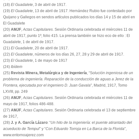
(18)
El Guadalete
, 3 de abril de 1917.
(19)
El Guadalete
, 13 de abril de 1917. Hernández Rubio fue contestado por
Quijano y Gallegos en sendos artículos publicados los días 14 y 15 de abril en
El Guadalete
(20)
AMJF
,
Actas Capitulares
. Sesión Ordinaria celebrada el miércoles 11 de
abril de 1917, punto 1º, folio 415. La prensa también se hizo eco de ello : El
Guadalete, 1 de abril de 1917.
(21)
El Guadalete
, 20 de abril de 1917.
(22)
El Guadalete
, números de los días 26, 27, 28 y 29 de abril de 1917.
(23)
El Guadalete
, 1 de mayo de 1917
(24)
Ibídem
(25)
Revista Minera, Metalúrgica y de Ingeniería
, “S
olución ingeniosa de un
problema de ingeniería. Reparación de la conducción de aguas a Jerez de la
Frontera, ejecutada por el ingeniero D. Juan Gavala
”, Madrid, 1917, Tomo
LXVIII, pp. 249
(26)
AMJF
,
Actas Capitulares
. Sesión Ordinaria celebrada el miércoles 11 de
mayo de 1917, folios 486-488.
(27)
AMJF
,
Actas Capitulares
. Sesión Ordinaria celebrada el 13 de septiembre
de 1917,
(28)
J. y A. García Lázaro
: “
Un hito de la ingeniería: el puente atirantado del
acueducto de Tempul
” y “
Con Eduardo Torroja en La Barca de la Florida
”,
www.entornoajerez.com