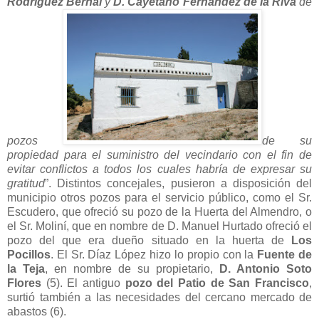
Rodríguez Bernal
y
D. Cayetano Fernández de la Riva
de
pozos
de su
propiedad para el suministro del vecindario con el fin de
evitar conflictos a todos los cuales habría de expresar su
gratitud
”. Distintos concejales, pusieron a disposición del
municipio otros pozos para el servicio público, como el Sr.
Escudero, que ofreció su pozo de la Huerta del Almendro, o
el Sr. Moliní, que en nombre de D. Manuel Hurtado ofreció el
pozo del que era dueño situado en la huerta de
Los
Pocillos
. El Sr. Díaz López hizo lo propio con la
Fuente de
la Teja
, en nombre de su propietario,
D. Antonio Soto
Flores
(5). El antiguo
pozo del Patio de San Francisco
,
surtió también a las necesidades del cercano mercado de
abastos (6).