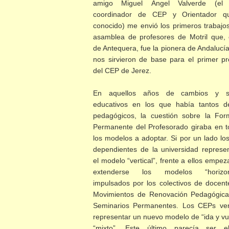
amigo Miguel Ángel Valverde (el 
coordinador de CEP y Orientador q
conocido) me envió los primeros trabajo
asamblea de profesores de Motril que, 
de Antequera, fue la pionera de Andalucí
nos sirvieron de base para el primer pr
del CEP de Jerez.
En aquellos años de cambios y s
educativos en los que había tantos d
pedagógicos, la cuestión sobre la For
Permanente del Profesorado giraba en t
los modelos a adoptar. Si por un lado lo
dependientes de la universidad represe
el modelo “vertical”, frente a ellos empe
extenderse los modelos “horizont
impulsados por los colectivos de docent
Movimientos de Renovación Pedagógica
Seminarios Permanentes. Los CEPs ve
representar un nuevo modelo de “ida y vu
“mixto”. Este último parecía ser 