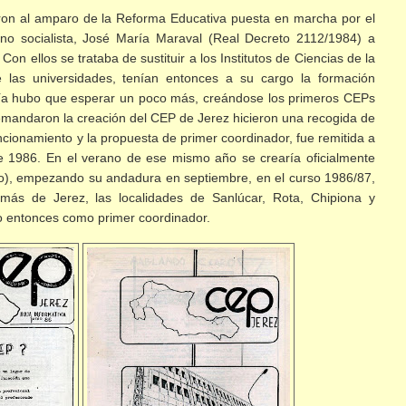
ron al amparo de la Reforma Educativa puesta en marcha por el
rno socialista, José María Maraval (Real Decreto 2112/1984) a
Con ellos se trataba de sustituir a los Institutos de Ciencias de la
 las universidades, tenían entonces a su cargo la formación
ía hubo que esperar un poco más, creándose los primeros CEPs
emandaron la creación del CEP de Jerez hicieron una recogida de
uncionamiento y la propuesta de primer coordinador, fue remitida a
 de 1986. En el verano de ese mismo año se crearía oficialmente
lio), empezando su andadura en septiembre, en el curso 1986/87,
ás de Jerez, las localidades de Sanlúcar, Rota, Chipiona y
do entonces como primer coordinador.