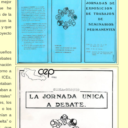
mejor
ue he
s de la
con la
a y que
oyecto
ueños
ebates
mación
orno a
s ICEs,
ntaban
zaban a
ales”
es, los
 o los
nían a
elta” o
el que