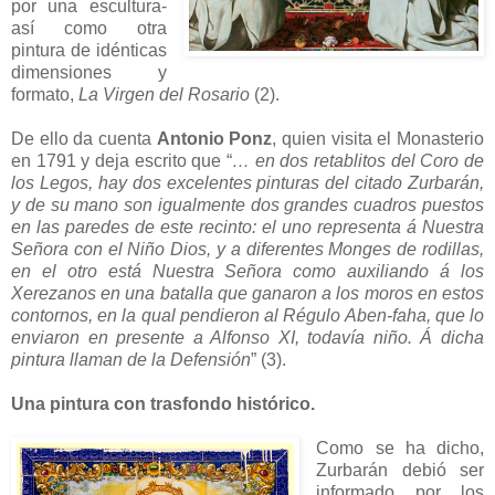
por una escultura-
así como otra
pintura de idénticas
dimensiones y
formato,
La Virgen del Rosario
(2).
De ello da cuenta
Antonio Ponz
, quien visita el Monasterio
en 1791 y deja escrito que “
… en dos retablitos del Coro de
los Legos, hay dos excelentes pinturas del citado Zurbarán,
y de su mano son igualmente dos grandes cuadros puestos
en las paredes de este recinto: el uno representa á Nuestra
Señora con el Niño Dios, y a diferentes Monges de rodillas,
en el otro está Nuestra Señora como auxiliando á los
Xerezanos en una batalla que ganaron a los moros en estos
contornos, en la qual pendieron al Régulo Aben-faha, que lo
enviaron en presente a Alfonso XI, todavía niño. Á dicha
pintura llaman de la Defensión
” (3).
Una pintura con trasfondo histórico.
Como se ha dicho,
Zurbarán debió ser
informado por los