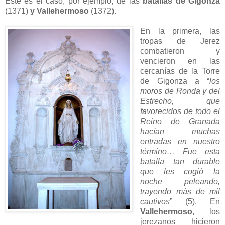
Este es el caso, por ejemplo, de las
batallas de Gigonza
(1371)
y Vallehermoso
(1372).
En la primera, las
tropas de Jerez
combatieron y
vencieron en las
cercanías de la Torre
de Gigonza a “
los
moros de Ronda y del
Estrecho, que
favorecidos de todo el
Reino de Granada
hacían muchas
entradas en nuestro
término… Fue esta
batalla tan durable
que les cogió la
noche peleando,
trayendo más de mil
cautivos
” (5). En
Vallehermoso
, los
jerezanos hicieron