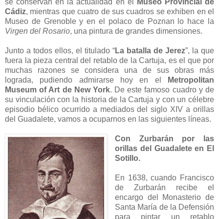
se conservan en la actualidad en el
Museo Provincial de
Cádiz
, mientras que cuatro de sus cuadros se exhiben en el
Museo de Grenoble y en el polaco de Poznan lo hace la
Virgen del Rosario
, una pintura de grandes dimensiones.
Junto a todos ellos, el titulado “
La batalla de Jerez
”, la que
fuera la pieza central del retablo de la Cartuja, es el que por
muchas razones se considera una de sus obras más
lograda, pudiendo admirarse hoy en el
Metropolitan
Museum of Art de New York
. De este famoso cuadro y de
su vinculación con la historia de la Cartuja y con un célebre
episodio bélico ocurrido a mediados del siglo XIV a orillas
del Guadalete, vamos a ocuparnos en las siguientes líneas.
Con Zurbarán por las
orillas del Guadalete en El
Sotillo.
En 1638, cuando Francisco
de Zurbarán recibe el
encargo del Monasterio de
Santa María de la Defensión
para pintar un retablo