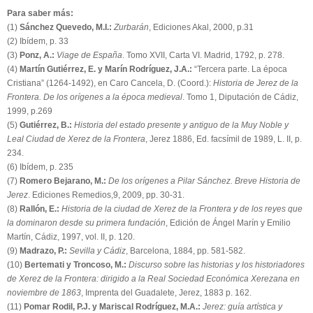
Para saber más:
(1)
Sánchez Quevedo, M.I.:
Zurbarán
, Ediciones Akal, 2000, p.31
(2) Ibídem, p. 33
(3)
Ponz, A.:
Viage de España
. Tomo XVII, Carta VI. Madrid, 1792, p. 278.
(4)
Martín Gutiérrez, E. y Marín Rodríguez, J.A.:
“Tercera parte. La época
Cristiana” (1264-1492), en Caro Cancela, D. (Coord.):
Historia de Jerez de la
Frontera. De los orígenes a la época medieval
. Tomo 1, Diputación de Cádiz,
1999, p.269
(5)
Gutiérrez, B.:
Historia del estado presente y antiguo de la Muy Noble y
Leal Ciudad de Xerez de la Frontera
, Jerez 1886, Ed. facsímil de 1989, L. II, p.
234.
(6) Ibídem, p. 235
(7)
Romero Bejarano, M.:
De los orígenes a Pilar Sánchez. Breve Historia de
Jerez
. Ediciones Remedios,9, 2009, pp. 30-31.
(8)
Rallón, E.:
Historia de la ciudad de Xerez de la Frontera y de los reyes que
la dominaron desde su primera fundación
, Edición de Ángel Marín y Emilio
Martín, Cádiz, 1997, vol. II, p. 120.
(9)
Madrazo, P.:
Sevilla y Cádiz
, Barcelona, 1884, pp. 581-582.
(10)
Bertemati y Troncoso, M.:
Discurso sobre las historias y los historiadores
de Xerez de la Frontera: dirigido a la Real Sociedad Económica Xerezana en
noviembre de 1863
, Imprenta del Guadalete, Jerez, 1883 p. 162.
(11)
Pomar Rodil, P.J. y Mariscal Rodríguez, M.A.:
Jerez: guía artística y