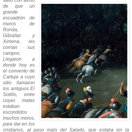
salió con aviso
de que un
grande
escuadrón de
moros de
Ronda,
Gibraltar y
Ximena, les
corrían sus
campos.
Llegaron a
donde hoy es
el convento de
Cartuja a cuyo
sitio llamaron
los antiguos El
Sotillo, entre
cuyas matas
estaban
escondidos
muchos moros,
para dar en los
cristianos, al paso malo del Salado, que estaba sin la