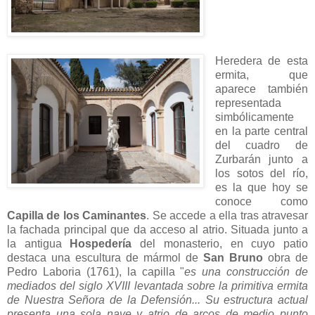
Heredera de esta
ermita, que
aparece también
representada
simbólicamente
en la parte central
del cuadro de
Zurbarán junto a
los sotos del río,
es la que hoy se
conoce como
Capilla de los Caminantes
. Se accede a ella tras atravesar
la fachada principal que da acceso al atrio. Situada junto a
la antigua
Hospedería
del monasterio, en cuyo patio
destaca una escultura de mármol de
San Bruno
obra de
Pedro Laboria (1761), la capilla "
es una construcción de
mediados del siglo XVIII levantada sobre la primitiva ermita
de Nuestra Señora de la Defensión... Su estructura actual
presenta una sola nave y atrio de arcos de medio punto