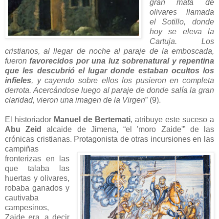
gran mata de
olivares llamada
el Sotillo, donde
hoy se eleva la
Cartuja. Los
cristianos, al llegar de noche al paraje de la emboscada,
fueron
favorecidos por una luz sobrenatural y repentina
que les descubrió el lugar donde estaban ocultos los
infieles
, y cayendo sobre ellos los pusieron en completa
derrota. Acercándose luego al paraje de donde salía la gran
claridad, vieron una imagen de la Virgen
” (9).
El historiador
Manuel de Bertemati
, atribuye este suceso a
Abu Zeid
alcaide de Jimena, “el 'moro Zaide'” de las
crónicas cristianas.
Protagonista de otras incursiones en las
campiñas
fronterizas en las
que talaba las
huertas y olivares,
robaba ganados y
cautivaba
campesinos,
Zaide era, a decir