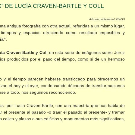
” DE LUCÍA CRAVEN-BARTLE Y COLL
Artículo publicado el 9/06/19
 antigua fotografía con otra actual, referidas a un mismo lugar,
 tiempos y espacios ofreciendo como resultado imposibles y
ía”
.
ía Craven-Bartle y Coll
en esta serie de imágenes sobre Jerez
os producidos por el paso del tiempo, como si de un hermoso
cio y el tiempo parecen haberse translocado para ofrecernos un
lazan el hoy y el ayer, condensando décadas de transformaciones
pese a todo, nos seguimos reconociendo.
 `por Lucía Craven-Bartle, con una maestría que nos habla de
r el presente al pasado -o traer el pasado al presente- y tramar
us calles y plazas o sus edificios y monumentos más significativos,