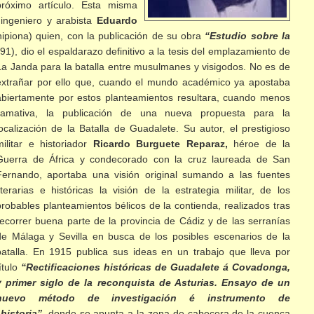
óximo artículo. Esta misma
 ingeniero y arabista
Eduardo
ipiona) quien, con la publicación de su obra
“Estudio sobre la
1), dio el espaldarazo definitivo a la tesis del emplazamiento de
La Janda para la batalla entre musulmanes y visigodos.
No es de
extrañar por ello que, cuando el mundo académico ya apostaba
abiertamente por estos planteamientos resultara, cuando menos
llamativa, la publicación de una nueva propuesta para la
localización de la Batalla de Guadalete. Su autor, el prestigioso
militar e historiador
Ricardo Burguete Reparaz,
héroe de la
Guerra de África y condecorado con la cruz laureada de San
Fernando, aportaba una visión original sumando a las fuentes
literarias e históricas la visión de la estrategia militar, de los
probables planteamientos bélicos de la contienda, realizados tras
recorrer buena parte de la provincia de Cádiz y de las serranías
de Málaga y Sevilla en busca de los posibles escenarios de la
batalla. En 1915 publica sus ideas en un trabajo que lleva por
ítulo
“Rectificaciones históricas de Guadalete á Covadonga,
y primer siglo de la reconquista de Asturias. Ensayo de un
nuevo método de investigación é instrumento de
historia”,
donde se apunta a la zona de cabecera de la cuenca