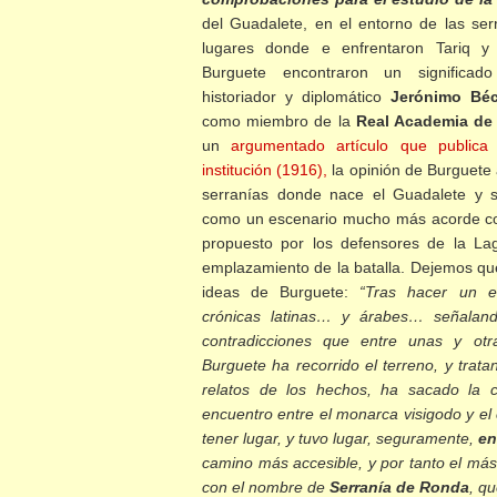
del Guadalete, en el entorno de las se
lugares donde e enfrentaron Tariq y
Burguete encontraron un significad
historiador y diplomático
Jerónimo Béc
como miembro de la
Real Academia de 
un
argumentado artículo que publica
institución (1916),
la opinión de Burguete 
serranías donde nace el Guadalete y su
como un escenario mucho más acorde con 
propuesto por los defensores de la L
emplazamiento de la batalla. Dejemos q
ideas de Burguete:
“Tras hacer un e
crónicas latinas… y árabes… señalando
contradicciones que entre unas y otra
Burguete ha recorrido el terreno, y trata
relatos de los hechos, ha sacado la 
encuentro entre el monarca visigodo y el
tener lugar, y tuvo lugar, seguramente,
en
camino más accesible, y por tanto el má
con el nombre de
Serranía de Ronda
, q