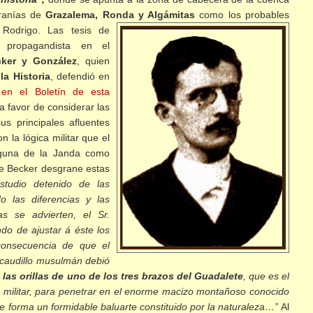
rranías de
Grazalema, Ronda y Algámitas
como los probables
 Rodrigo.
Las tesis de
o propagandista en el
ker y González
, quien
la Historia
, defendió en
 en el Boletín de esta
a favor de considerar las
s principales afluentes
la lógica militar que el
aguna de la Janda como
ue Becker desgrane estas
studio detenido de las
 las diferencias y las
s se advierten, el Sr.
ndo de ajustar á éste los
consecuencia de que el
 caudillo musulmán debió
 las orillas de uno de los tres brazos del Guadalete
, que es el
s militar, para penetrar en el enorme macizo montañoso conocido
ue forma un formidable baluarte constituido por la naturaleza…”
Al