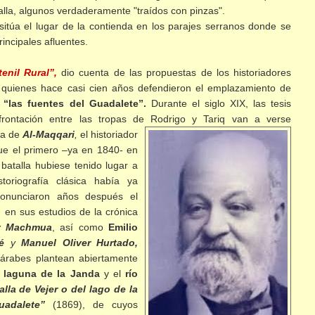
talla, algunos verdaderamente "traídos con pinzas".
itúa el lugar de la contienda en los parajes serranos donde se
rincipales afluentes.
tenil Rural”,
dio cuenta de las propuestas de los historiadores
 quienes hace casi cien años defendieron el emplazamiento de
n
“las fuentes del Guadalete”.
Durante el siglo XIX, las tesis
nfrontación entre las tropas de Rodrigo y Tariq van a verse
ra de
Al-Maqqari
,
el
historiador
ue el primero –ya en 1840- en
atalla hubiese tenido lugar a
toriografía clásica había ya
onunciaron años después el
 en sus estudios de la crónica
r Machmua
, así como
Emilio
é
y
Manuel Oliver Hurtado,
 árabes plantean abiertamente
a
laguna de la Janda
y el
río
alla de Vejer o del lago de la
uadalete”
(1869), de cuyos