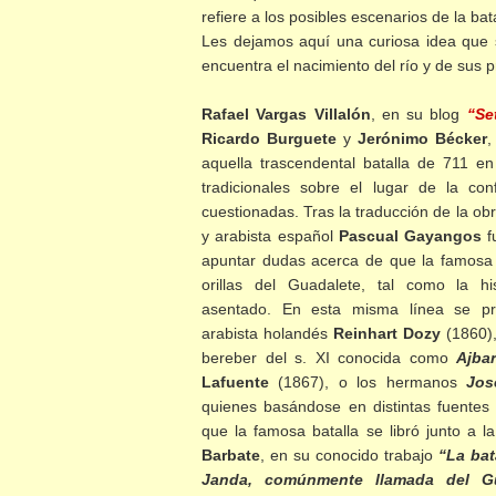
refiere a los posibles escenarios de la ba
Les dejamos aquí una curiosa idea que s
encuentra el nacimiento del río y de sus p
Rafael Vargas Villalón
, en su blog
“Se
Ricardo Burguete
y
Jerónimo Bécker
,
aquella trascendental batalla de 711 e
tradicionales sobre el lugar de la co
cuestionadas. Tras la traducción de la ob
y arabista español
Pascual Gayangos
f
apuntar dudas acerca de que la famosa b
orillas del Guadalete, tal como la his
asentado. En esta misma línea se pr
arabista holandés
Reinhart Dozy
(1860),
bereber del s. XI conocida como
Ajba
Lafuente
(1867), o los hermanos
Jos
quienes basándose en distintas fuentes
que la famosa batalla se libró junto a l
Barbate
, en su conocido trabajo
“La bat
Janda, comúnmente llamada del G