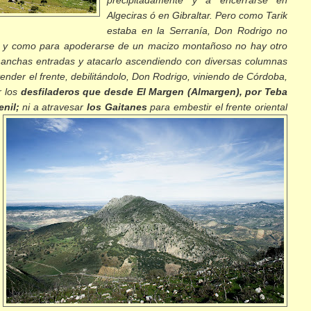
precipitadamente y á encerrarse en
Algeciras ó en Gibraltar. Pero como Tarik
estaba en la Serranía, Don Rodrigo no
a; y como para apoderarse de un macizo montañoso no hay otro
 anchas entradas y atacarlo ascendiendo con diversas columnas
nder el frente, debilitándolo, Don Rodrigo, viniendo de Córdoba,
r los
desfiladeros que desde El Margen (Almargen), por Teba
nil;
ni a
atravesar
los Gaitanes
para embestir el frente oriental