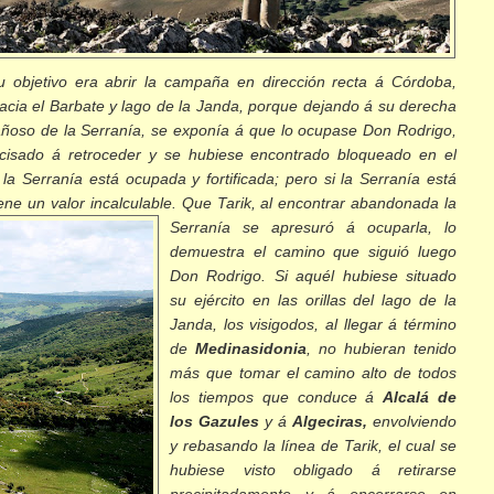
u objetivo era abrir la campaña en dirección recta á Córdoba,
acia el Barbate y lago de la Janda, porque dejando á su derecha
añoso de la Serranía, se exponía á que lo ocupase Don Rodrigo,
ecisado á retroceder y se hubiese encontrado bloqueado en el
 la Serranía está ocupada y fortificada; pero si la Serranía está
ne un valor incalculable.
Que Tarik, al encontrar abandonada la
Serranía se apresuró á ocuparla, lo
demuestra el camino que siguió luego
Don Rodrigo. Si aquél hubiese situado
su ejército en las orillas del lago de la
Janda, los visigodos, al llegar á término
de
Medinasidonia
, no hubieran tenido
más que tomar el camino alto de todos
los tiempos que conduce á
Alcalá de
los Gazules
y á
Algeciras,
envolviendo
y rebasando la línea de Tarik, el cual se
hubiese visto obligado á retirarse