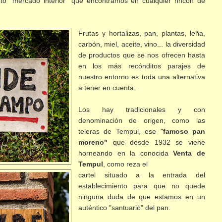
nto "mercado interior" que encontramos en cualquier rincón de
Frutas y hortalizas, pan, plantas, leña,
carbón, miel, aceite, vino... la diversidad
de productos que se nos ofrecen hasta
en los más recónditos parajes de
nuestro entorno es toda una alternativa
a tener en cuenta.
Los hay tradicionales y con
denominación de origen, como las
teleras de Tempul, ese "
famoso pan
moreno"
que desde 1932 se viene
horneando en la conocida
Venta de
Tempul
, como reza el
cartel situado a la entrada del
establecimiento para que no quede
ninguna duda de que estamos en un
auténtico "santuario" del pan.