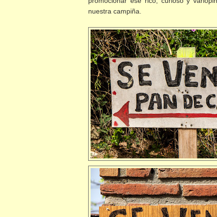
promocionar ese rico, curioso y variopi
nuestra campiña.