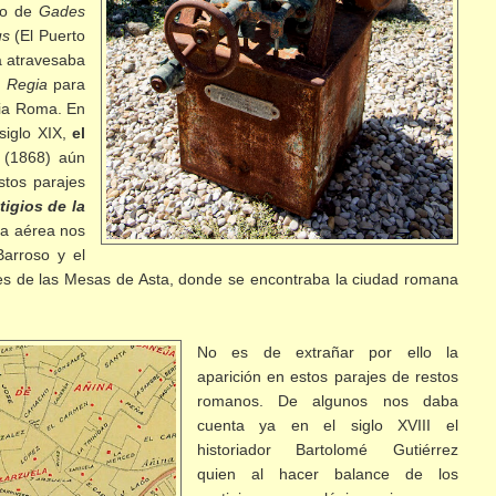
ndo de
Gades
us
(El Puerto
a atravesaba
 Regia
para
cia Roma. En
siglo XIX,
el
(1868) aún
stos parajes
tigios de la
fía aérea nos
Barroso y el
ones de las Mesas de Asta, donde se encontraba la ciudad romana
No es de extrañar por ello la
aparición en estos parajes de restos
romanos. De algunos nos daba
cuenta ya en el siglo XVIII el
historiador Bartolomé Gutiérrez
quien al hacer balance de los