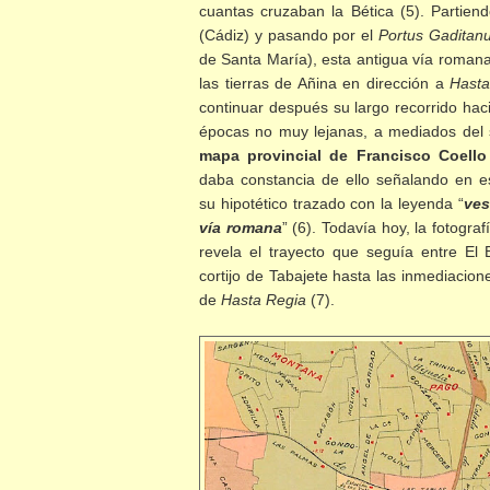
cuantas cruzaban la Bética (5). Partie
(Cádiz) y pasando por el
Portus Gaditan
de Santa María), esta antigua vía roman
las tierras de Añina en dirección a
Hasta
continuar después su largo recorrido ha
épocas no muy lejanas, a mediados del 
mapa provincial de Francisco Coello
daba constancia de ello señalando en e
su hipotético trazado con la leyenda “
ves
vía romana
” (6). Todavía hoy, la fotogra
revela el trayecto que seguía entre El 
cortijo de Tabajete hasta las inmediaci
de
Hasta Regia
(7).