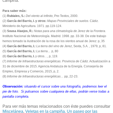
campiña.
Para saber más:
(1)
Rubiales, S.:
Del viento al infinito
, Pre-Textos, 2000.
(2)
García del Barrio, I. y otros:
Mapas Provinciales de suelos
. Cádiz.
Ministerio de Agricultura. 1971. pp.119-124.
(3)
Sousa Alaejos, R.:
Notas para una climatología de Jerez de la Frontera
.
Instituto Nacional de Meteorología. Madrid. 1998. pp. 33-38. De este trabajo
hemos tomado la ilustración de la rosa de los vientos anual de Jerez: p, 35
(4)
García del Barrio, I.:
La tierra del vino de Jerez
, Sexta, S.A. , 1979, p, 81.
(5)
García del Barrio, I.:
La tierra…
p, 80
(6)
García del Barrio, I.
y otros…, p, 119.
(7)
Informe de Infraestructuras energéticas. Provincia de Cádiz
. Actualización a
31 de diciembre de 2015. Agencia Andaluza de la Energía. Consejería de
Empleo, Empresa y Comercio, 2015, p, 2.
(8)
Informe de Infraestructuras energéticas…
pp, 22-23.
Observación:
situando el cursor sobre una fotografía, podremos leer el
pie de foto. Si pulsamos sobre cualquiera de ellas, podrán verse todas a
pantalla completa.
Para ver más temas relacionados con éste puedes consultar
Miscelánea
,
Veletas en la campiña. Un paseo por las