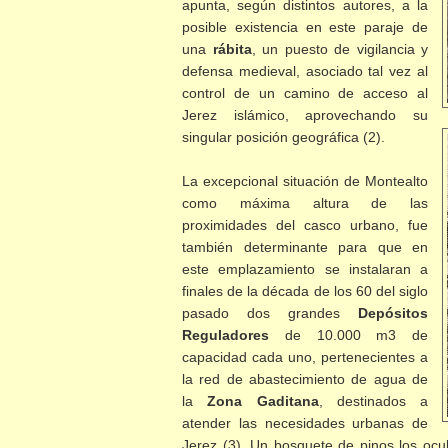
apunta, según distintos autores, a la
posible existencia en este paraje de
una
rábita
, un puesto de vigilancia y
defensa medieval, asociado tal vez al
control de un camino de acceso
al
Jerez islámico, aprovechando su
singular posición geográfica (2).
La excepcional situación de Montealto
como máxima altura de las
proximidades del casco urbano, fue
también determinante para que en
este emplazamiento se instalaran a
finales de la década de los 60 del siglo
pasado dos grandes
Depósitos
Reguladores
de 10.000 m3 de
capacidad cada uno, pertenecientes a
la red de abastecimiento de agua de
la
Zona Gaditana
, destinados a
atender las necesidades urbanas de
Jerez (3). Un bosquete de pinos los ocul