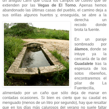
un antiguo carril que cruza los campos de cultivo que se
extienden por las
Vegas de El Torno
. Apenas hemos
abandonado las últimas casas del pueblo, el camino deja a
sus orillas algunos huertos y,
enseguida, se abre a la
derecha un
recodo donde
brota la fuente.
En un paraje
sombreado por
álamos
, donde se
intuye ya la
cercanía de la del
Guadalete
tras la
espesura de los
sotos ribereños,
encontraremos el
pilar de La
Fuentecilla,
alimentado por un caño que sólo deja de manar en
contadas ocasiones. Si bien es cierto que su caudal es
menguado (menos de un litro por segundo), hay que resaltar
que en los días más calurosos del verano no suele faltar