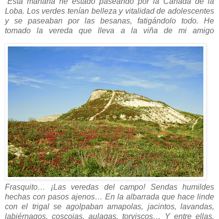
“
Esta mañana he estado paseando por la Cañada de la
Loba. Los verdes tenían belleza y vitalidad de adolescentes
y se paseaban por las besanas, fatigándolo todo. He
tomado la vereda que lleva
a la viña de mi amigo
Frasquito… ¡Las veredas del campo! Sendas humildes
hechas con pasos ajenos… En la albarrada que hace linde
con el trigal se agolpaban amapolas, jacintos, lavandas,
labiérnagos, coscojas, aulagas, torviscos… Y entre ellas,