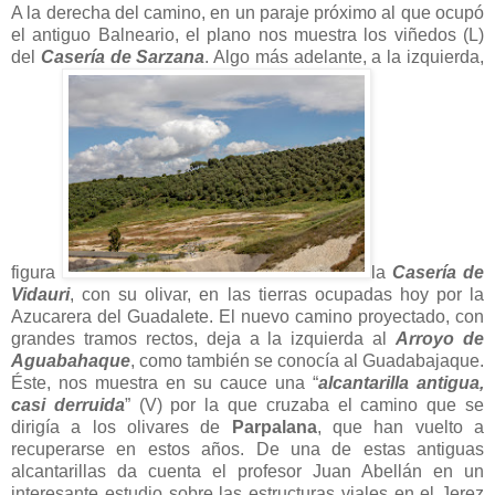
A la derecha del camino, en un paraje próximo al que ocupó
el antiguo Balneario, el plano nos muestra los viñedos (L)
del
Casería de Sarzana
. Algo más adelante, a la izquierda,
figura
la
Casería de
Vidauri
, con su olivar, en las tierras ocupadas hoy por la
Azucarera del Guadalete. El nuevo camino proyectado, con
grandes tramos rectos, deja a la izquierda al
Arroyo de
Aguabahaque
, como también se conocía al Guadabajaque.
Éste, nos muestra en su cauce una “
alcantarilla antigua,
casi derruida
” (V) por la que cruzaba el camino que se
dirigía a los olivares de
Parpalana
, que han vuelto a
recuperarse en estos años. De una de estas antiguas
alcantarillas da cuenta el profesor Juan Abellán en un
interesante estudio sobre las estructuras viales en el Jerez