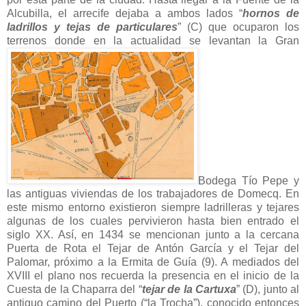
Alcubilla, el arrecife dejaba a ambos lados “
hornos de
ladrillos y tejas de particulares
” (C) que ocuparon los
terrenos donde en la actualidad se levantan la Gran
Bodega Tío Pepe y
las antiguas viviendas de los trabajadores de Domecq. En
este mismo entorno existieron siempre ladrilleras y tejares
algunas de los cuales pervivieron hasta bien entrado el
siglo XX. Así, en 1434 se mencionan junto a la cercana
Puerta de Rota el Tejar de Antón García y el Tejar del
Palomar, próximo a la Ermita de Guía (9). A mediados del
XVIII el plano nos recuerda la presencia en el inicio de la
Cuesta de la Chaparra del “
tejar de la Cartuxa
” (D), junto al
antiguo camino del Puerto (“la Trocha”), conocido entonces