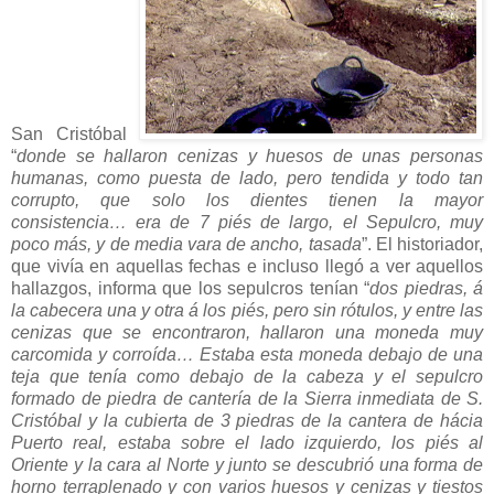
San Cristóbal
“
donde se hallaron cenizas y huesos de unas personas
humanas, como puesta de lado, pero tendida y todo tan
corrupto, que solo los dientes tienen la mayor
consistencia… era de 7 piés de largo, el Sepulcro, muy
poco más, y de media vara de ancho, tasada
”. El historiador,
que vivía en aquellas fechas e incluso llegó a ver aquellos
hallazgos, informa que los sepulcros tenían “
dos piedras, á
la cabecera una y otra á los piés, pero sin rótulos, y entre las
cenizas que se encontraron, hallaron una moneda muy
carcomida y corroída… Estaba esta moneda debajo de una
teja que tenía como debajo de la cabeza y el sepulcro
formado de piedra de cantería de la Sierra inmediata de S.
Cristóbal y la cubierta de 3 piedras de la cantera de hácia
Puerto real, estaba sobre el lado izquierdo, los piés al
Oriente y la cara al Norte y junto se descubrió una forma de
horno terraplenado y con varios huesos y cenizas y tiestos