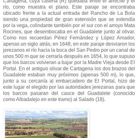
Cartagena, cuya casería (R) quedaba entre el arrecife y el
río, como muestra el plano. Este paraje se encontraba
ubicado frente a la actual entrada del Rancho de La Bola
siendo una propiedad de gran extensión que se extendía
por la vega, colindante también por el sur con el arroyo Mata
Rocines, que desembocaba en el Guadalete junto al olivar.
Como nos recuerdan Pérez Fernández y López Amador,
apenas un siglo atrás, en 1648, en este paraje desviaron los
jerezanos el río hacia la boca del San Pedro por un canal de
unos 500 m que se cerraría después en 1654, lo que supuso
que los barcos volvieran a bajar por la Madre Vieja desde El
Portal. En el antiguo olivar de Cartagena los dos brazos del
Guadalete estaban muy próximos (apenas 500 m), lo que,
junto a su cercanía al embarcadero de El Portal, hizo de
este lugar el elegido por las autoridades jerezanas para que
los barcos pasaran del cauce del Guadalete (conocido
como Albadalejo en este tramo) al Salado (18).