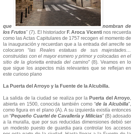
que
nombran de
los Frutos
" (7). El historiador
F. Aroca Vicenti
nos recuerda
como las Actas Capitulares de 1757 recogen el momento de
la inauguración y recuerdan que a la entrada del arrecife se
colocaron “
las Reales estatuas de sus majestades…
construidas con el mayor esmero y primor y colocadas en el
sitio de la glorietta entrada del camino
” (8). Veamos en lo
que sigue los aspectos más relevantes que se reflejan en
este curioso plano
La Puerta del Arroyo y la Fuente de la Alcubilla.
La salida de la ciudad se realiza por la
Puerta del Arroyo
,
abierta en 1500, conocida también como “
de la Alcubilla
”,
como figura en el plano (A). A su izquierda existía entonces
un “
Pequeño Cuartel de Cavallería y Milicias
” (B) adosado
a la muralla, que por sus reducidas dimensiones debió ser
un modesto puesto de guardia para controlar los accesos
por esta parte de la ciudad. Hasta llegar a la Fuente de la