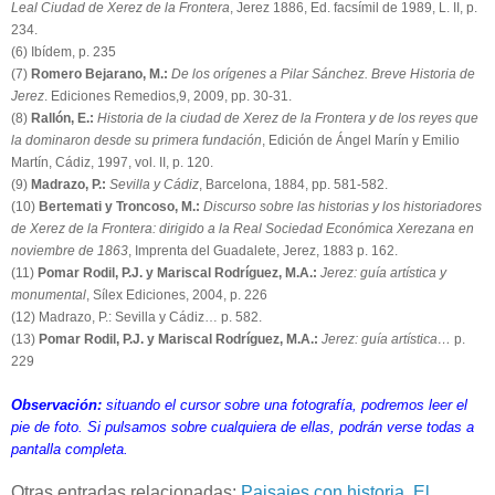
Leal Ciudad de Xerez de la Frontera
, Jerez 1886, Ed. facsímil de 1989, L. II, p.
234.
(6) Ibídem, p. 235
(7)
Romero Bejarano, M.:
De los orígenes a Pilar Sánchez. Breve Historia de
Jerez
. Ediciones Remedios,9, 2009, pp. 30-31.
(8)
Rallón, E.:
Historia de la ciudad de Xerez de la Frontera y de los reyes que
la dominaron desde su primera fundación
, Edición de Ángel Marín y Emilio
Martín, Cádiz, 1997, vol. II, p. 120.
(9)
Madrazo, P.:
Sevilla y Cádiz
, Barcelona, 1884, pp. 581-582.
(10)
Bertemati y Troncoso, M.:
Discurso sobre las historias y los historiadores
de Xerez de la Frontera: dirigido a la Real Sociedad Económica Xerezana en
noviembre de 1863
, Imprenta del Guadalete, Jerez, 1883 p. 162.
(11)
Pomar Rodil, P.J. y Mariscal Rodríguez, M.A.:
Jerez: guía artística y
monumental
, Sílex Ediciones, 2004, p. 226
(12) Madrazo, P.: Sevilla y Cádiz… p. 582.
(13)
Pomar Rodil, P.J. y Mariscal Rodríguez, M.A.:
Jerez: guía artística…
p.
229
Observación:
situando el cursor sobre una fotografía, podremos leer el
pie de foto. Si pulsamos sobre cualquiera de ellas, podrán verse todas a
pantalla completa.
Otras entradas relacionadas:
Paisajes con historia
,
El