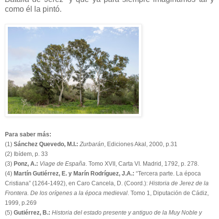
como él la pintó.
Para saber más:
(1)
Sánchez Quevedo, M.I.:
Zurbarán
, Ediciones Akal, 2000, p.31
(2) Ibídem, p. 33
(3)
Ponz, A.:
Viage de España
. Tomo XVII, Carta VI. Madrid, 1792, p. 278.
(4)
Martín Gutiérrez, E. y Marín Rodríguez, J.A.:
“Tercera parte. La época
Cristiana” (1264-1492), en Caro Cancela, D. (Coord.):
Historia de Jerez de la
Frontera. De los orígenes a la época medieval
. Tomo 1, Diputación de Cádiz,
1999, p.269
(5)
Gutiérrez, B.:
Historia del estado presente y antiguo de la Muy Noble y