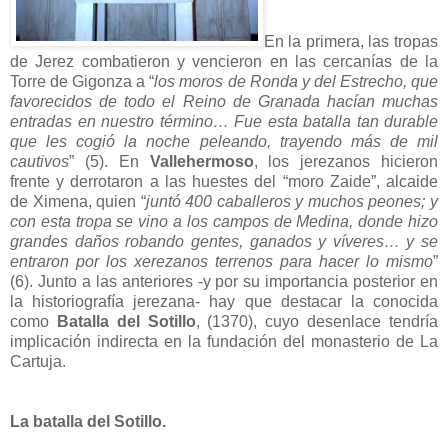
En la primera, las tropas
de Jerez combatieron y vencieron en las cercanías de la
Torre de Gigonza a “
los moros de Ronda y del Estrecho, que
favorecidos de todo el Reino de Granada hacían muchas
entradas en nuestro término… Fue esta batalla tan durable
que les cogió la noche peleando, trayendo más de mil
cautivos
” (5). En
Vallehermoso
, los jerezanos hicieron
frente y derrotaron a las huestes del “moro Zaide”, alcaide
de Ximena, quien “
juntó 400 caballeros y muchos peones; y
con esta tropa se vino a los campos de Medina, donde hizo
grandes daños robando gentes, ganados y víveres… y se
entraron por los xerezanos terrenos para hacer lo mismo
”
(6). Junto a las anteriores -y por su importancia posterior en
la historiografía jerezana- hay que destacar la conocida
como
Batalla del Sotillo
, (1370), cuyo desenlace tendría
implicación indirecta en la fundación del monasterio de La
Cartuja.
La batalla del Sotillo.