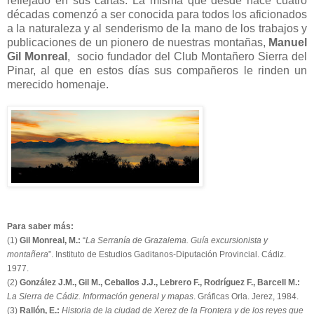
reflejado en sus cartas. La misma que desde hace cuatro
décadas comenzó a ser conocida para todos los aficionados
a la naturaleza y al senderismo de la mano de los trabajos y
publicaciones de un pionero de nuestras montañas,
Manuel
Gil Monreal
, socio fundador del Club Montañero Sierra del
Pinar, al que en estos días sus compañeros le rinden un
merecido homenaje.
Para saber más:
(1)
Gil Monreal, M.:
“
La Serranía de Grazalema. Guía excursionista y
montañera
”. Instituto de Estudios Gaditanos-Diputación Provincial. Cádiz.
1977.
(2)
González J.M., Gil M., Ceballos J.J., Lebrero F., Rodríguez F., Barcell M.:
La Sierra de Cádiz. Información general y mapas
. Gráficas Orla. Jerez, 1984.
(3)
Rallón, E.:
Historia de la ciudad de Xerez de la Frontera y de los reyes que