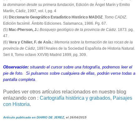
la dominaron desde su primera fundación
, Edición de Ángel Marín y Emilio
Martín, Cádiz, 1997, vol. I, pg. 4
(4)
Diccionario Geográfico Estadístico Histórico MADOZ
.
Tomo CADIZ
.
Edición facsímil. Ámbito Ediciones. Salamanca, 1986. Pg. 67.
(5)
Mac-Pherson, J.:
Bosquejo geológico de la provincia de Cádiz
. 1873. pg.
47.
(6)
Vera y Chilier, F. de Asís.:
Memoria sobre la formación de las rocas de la
provincia de Cádiz
, 1897Anales de la Sociedad Española de Historia Natural.
Seri II, Tomo octavo XXVIII) Madrid 1899, pg. 309.
Observación:
situando el cursor sobre una fotografía, podremos leer el
pie de foto. Si pulsamos sobre cualquiera de ellas, podrán verse todas a
pantalla completa.
Puedes ver otros artículos relacionados en nuestro blog
enlazando con :
Cartografía histórica y grabados
,
Paisajes
con Historia
.
Artículo publicado en DIARIO DE JEREZ
, el 26/04/2015