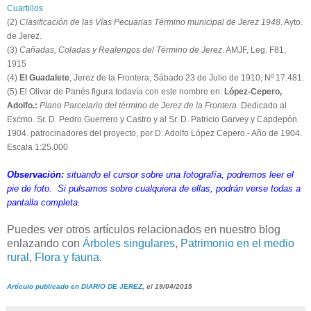
Cuartillos
(2)
Clasificación de las Vías Pecuarias Término municipal de Jerez 1948
. Ayto.
de Jerez.
(3)
Cañadas, Coladas y Realengos del Término de Jerez
. AMJF, Leg. F81,
1915
(4)
El Guadalete
, Jerez de la Frontera, Sábado 23 de Julio de 1910, Nº 17.481.
(5) El Olivar de Panés figura todavía con este nombre en:
López-Cepero,
Adolfo.:
Plano Parcelario del término de Jerez de la Frontera
. Dedicado al
Excmo. Sr. D. Pedro Guerrero y Castro y al Sr. D. Patricio Garvey y Capdepón.
1904. patrocinadores del proyecto, por D. Adolfo López Cepero.- Año de 1904.
Escala 1:25.000
Observación:
situando el cursor sobre una fotografía, podremos leer el
pie de foto. Si pulsamos sobre cualquiera de ellas, podrán verse todas a
pantalla completa.
Puedes ver otros artículos relacionados en nuestro blog
enlazando con
Árboles singulares
,
Patrimonio en el medio
rural
,
Flora y fauna
.
Artículo publicado en DIARIO DE JEREZ
, el 19/04/2015