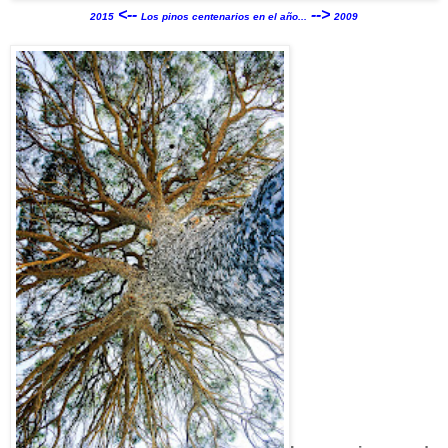
<--
-->
2015
Los pinos centenarios en el año...
2009