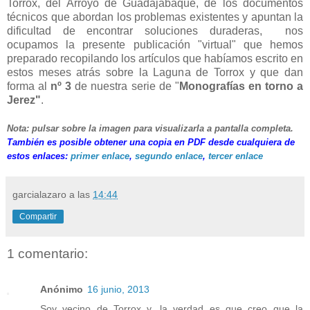
Torrox, del Arroyo de Guadajabaque, de los documentos
técnicos que abordan los problemas existentes y apuntan la
dificultad de encontrar soluciones duraderas, nos
ocupamos la presente publicación "virtual" que hemos
preparado recopilando los artículos que habíamos escrito en
estos meses atrás sobre la Laguna de Torrox y que dan
forma al
nº 3
de nuestra serie de "
Monografías en torno a
Jerez"
.
Nota: pulsar sobre la imagen para visualizarla a pantalla completa.
También es posible obtener una copia en PDF desde cualquiera de
estos enlaces:
primer enlace
,
segundo enlace
,
tercer enlace
garcialazaro
a las
14:44
Compartir
1 comentario:
Anónimo
16 junio, 2013
Soy vecino de Torrox y, la verdad es que creo que la