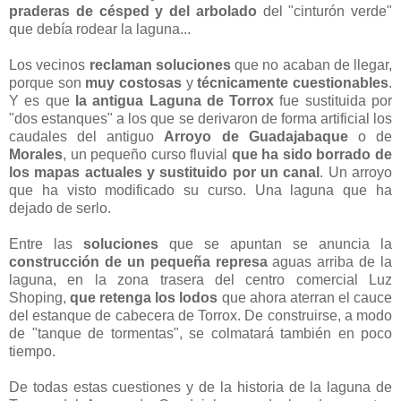
praderas de césped y del arbolado
del "cinturón verde"
que debía rodear la laguna...
Los vecinos
reclaman soluciones
que no acaban de llegar,
porque son
muy costosas
y
técnicamente cuestionables
.
Y es que
la antigua Laguna de Torrox
fue sustituida por
"dos estanques" a los que se derivaron de forma artificial los
caudales del antiguo
Arroyo de Guadajabaque
o de
Morales
, un pequeño curso fluvial
que ha sido borrado de
los mapas actuales y sustituido por un canal
. Un arroyo
que ha visto modificado su curso. Una laguna que ha
dejado de serlo.
Entre las
soluciones
que se apuntan se anuncia la
construcción de un pequeña represa
aguas arriba de la
laguna, en la zona trasera del centro comercial Luz
Shoping,
que retenga los lodos
que ahora aterran el cauce
del estanque de cabecera de Torrox. De construirse, a modo
de "tanque de tormentas", se colmatará también en poco
tiempo.
De todas estas cuestiones y de la historia de la laguna de