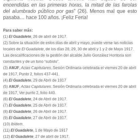
encendidas en las primeras horas, la mitad de las farolas
del alumbrado público por gas
” (26). Menos mal que esto
pasaba… hace 100 años. ¡Feliz Feria!
Para saber más:
(1)
El Guadalete
, 26 de abril de 1917.
(2) Sobre la situación de estos días de abril y mayo, puede verse las noticias
locales de
El Guadalete
, de los días 28, 29, 30 de abril y 1 y 2 de Mayo 1917.
Las descalificaciones de la gestión del alcalde Julio González Hontoria son
constantes y de un tono “subido”.
(3)
AMJF
,
Actas Capitulares
. Sesión Ordinaria celebrada el viernes 20 de abril
de 1917, Punto 2, folios 437-441.
(4)
El Guadalete
, 29 de Abril de 1917
(5)
AMJF
,
Actas Capitulares
. Sesión Ordinaria celebrada el viernes 20 de abril
de 1917, Ver punto 2, folio 440.
(6)
El Guadalete
, 24 de Abril de 1917.
(7)
El Guadalete
, 25 de Abril de 1917.
(8)
El Guadalete
, 26 de Abril de 1917.
(9)
El Guadalete
, 27 de Abril de 1917.
(10)
Ibídem
.
(11)
El Guadalete
, 1 de Mayo de 1917
(12)
El Guadalete
, 27 de abril de 1917.