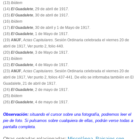
(13)
Ibídem
(14)
El Guadalete
, 29 de abril de 1917.
(15)
El Guadalete
, 30 de abril de 1917.
(16)
Ibídem
(17)
El Guadalete
, 30 de abril y 1 de Mayo de 1917.
(18)
El Guadalete
, 1 de Mayo de 1917.
(19)
AMJF
,
Actas Capitulares
. Sesión Ordinaria celebrada el viernes 20 de
abril de 1917, Ver punto 2, folio 440.
(20)
El Guadalete
, 3 de Mayo de 1917.
(21)
Ibídem
(22)
El Guadalete
, 4 de Mayo de 1917.
(23)
AMJF
,
Actas Capitulares
. Sesión Ordinaria celebrada el viernes 20 de
abril de 1917, Ver punto 2, folios 437-441. De ello se informaba también en El
Guadalete, 21 de abril de 1917.
(24)
El Guadalete
, 2 de mayo de 1917.
(25)
Ibídem
(26)
El Guadalete
, 4 de mayo de 1917.
Observación:
situando el cursor sobre una fotografía, podremos leer el
pie de foto. Si pulsamos sobre cualquiera de ellas, podrán verse todas a
pantalla completa.
Otras entradas relacionadas:
Miscelánea
,
Paisajes con