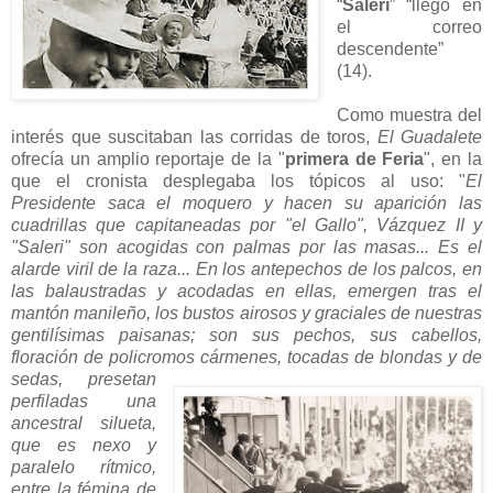
“
Saleri
” “llegó en
el correo
descendente”
(14).
Como muestra del
interés que suscitaban las corridas de toros,
El Guadalete
ofrecía un amplio reportaje de la "
primera de Feria
", en la
que el cronista desplegaba los tópicos al uso: "
El
Presidente saca el moquero y hacen su aparición las
cuadrillas que capitaneadas por "el Gallo", Vázquez II y
"Saleri" son acogidas con palmas por las masas... Es el
alarde viril de la raza... En los antepechos de los palcos, en
las balaustradas y acodadas en ellas, emergen tras el
mantón manileño, los bustos airosos y graciales de nuestras
gentilísimas paisanas; son sus pechos, sus cabellos,
floración de policromos cármenes, tocadas
de blondas y de
sedas, presetan
perfiladas una
ancestral silueta,
que es nexo y
paralelo rítmico,
entre la fémina de