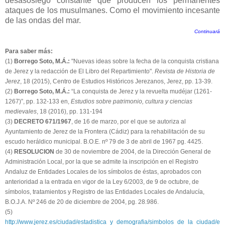
desasosiego constante que producen los permanentes
ataques de los musulmanes. Como el movimiento incesante
de las ondas del mar.
Continuará
Para saber más:
(1)
Borrego Soto, M.Á.:
"Nuevas ideas sobre la fecha de la conquista cristiana
de Jerez y la redacción de El Libro del Repartimiento".
Revista de Historia de
Jerez
, 18 (2015), Centro de Estudios Históricos Jerezanos, Jerez, pp. 13-39.
(2)
Borrego Soto, M.Á.:
“La conquista de Jerez y la revuelta mudéjar (1261-
1267)”, pp. 132-133 en,
Estudios sobre patrimonio, cultura y ciencias
medievales
, 18 (2016), pp. 131-194
(3)
DECRETO 671/1967
, de 16 de marzo, por el que se autoriza al
Ayuntamiento de Jerez de la Frontera (Cádiz) para la rehabilitación de su
escudo heráldico municipal. B.O.E. nº 79 de 3 de abril de 1967 pg. 4425.
(4)
RESOLUCION
de 30 de noviembre de 2004, de la Dirección General de
Administración Local, por la que se admite la inscripción en el Registro
Andaluz de Entidades Locales de los símbolos de éstas, aprobados con
anterioridad a la entrada en vigor de la Ley 6/2003, de 9 de octubre, de
símbolos, tratamientos y Registro de las Entidades Locales de Andalucía,
B.O.J.A. Nº 246 de 20 de diciembre de 2004, pg. 28.986.
(5)
http://www.jerez.es/ciudad/estadistica_y_demografia/simbolos_de_la_ciudad/e