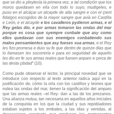
que se dio a pleytesía la primera vez, a tal condiçión que los
moros quedasen en ella con todo lo suyo, mudigeles, e
puso en el alcáçar un alcayde de alta sangre e con el çient
fidalgos escogidos de la mayor sangre que avía en Castilla
e León, e el alcayde
e los cavalleros pydieron armas, e el
Rey gelas dio, e por armas tomaron las ondas del mar
porque es cosa que syempre conbate que asy como
ellos quedavan con sus enemigos conbatiendo sus
malos pensamientos que asy fueses sua armas
, e el Rey
les fizo promesa e duio su fe que dentro de quinze días que
lo llamasen les socorrería e para en seguridad de aquello
les dio en fe sus armas reales que fuesen anparo e çerca de
las desta çibdad
” (10).
Como pude observar el lector, la principal novedad que se
introduce con respecto al texto anterior radica aquí en la
justificación de, cómo la orla con los castillos y leones que
rodea las ondas del mar, tienen la significación del amparo
que las armas reales –el Rey- dan a las de los jerezanos.
Una alianza mutua, tan necesaria en aquellos años iniciales
de la conquista en los que la ciudad y sus repobladores
estaban sujetos a los embates, a las idas y venidas, al