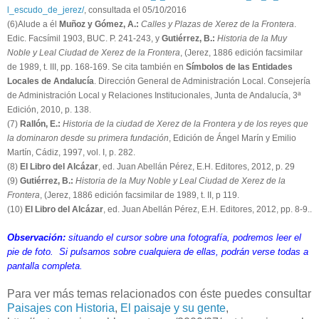
l_escudo_de_jerez/
, consultada el 05/10/2016
(6)Alude a él
Muñoz y Gómez, A.:
Calles y Plazas de Xerez de la Frontera
.
Edic. Facsímil 1903, BUC. P. 241-243, y
Gutiérrez, B.:
Historia de la Muy
Noble y Leal Ciudad de Xerez de la Frontera
, (Jerez, 1886 edición facsimilar
de 1989, t. III, pp. 168-169. Se cita también en
Símbolos de las Entidades
Locales de Andalucía
. Dirección General de Administración Local. Consejería
de Administración Local y Relaciones Institucionales, Junta de Andalucía, 3ª
Edición, 2010, p. 138.
(7)
Rallón, E.:
Historia de la ciudad de Xerez de la Frontera y de los reyes que
la dominaron desde su primera fundación
, Edición de Ángel Marín y Emilio
Martín, Cádiz, 1997, vol. I, p. 282.
(8)
El Libro del Alcázar
, ed. Juan Abellán Pérez, E.H. Editores, 2012, p. 29
(9)
Gutiérrez, B.:
Historia de la Muy Noble y Leal Ciudad de Xerez de la
Frontera
, (Jerez, 1886 edición facsimilar de 1989, t. II, p 119.
(10)
El Libro del Alcázar
, ed. Juan Abellán Pérez, E.H. Editores, 2012, pp. 8-9..
Observación:
situando el cursor sobre una fotografía, podremos leer el
pie de foto. Si pulsamos sobre cualquiera de ellas, podrán verse todas a
pantalla completa.
Para ver más temas relacionados con éste puedes consultar
Paisajes con Historia
,
El paisaje y su gente
,