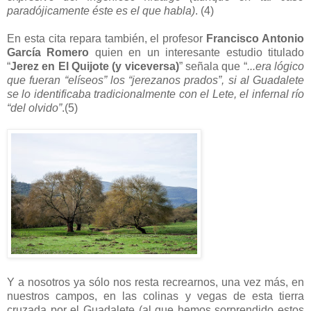
paradójicamente éste es el que habla)
. (4)
En esta cita repara también, el profesor
Francisco Antonio
García Romero
quien en un interesante estudio titulado
“
Jerez en El Quijote (y viceversa)
” señala que “
...era lógico
que fueran “elíseos” los “jerezanos prados”, si al Guadalete
se lo identificaba tradicionalmente con el Lete, el infernal río
“del olvido”
.(5)
Y a nosotros ya sólo nos resta recrearnos, una vez más, en
nuestros campos, en las colinas y vegas de esta tierra
cruzada por el Guadalete (al que hemos sorprendido estos