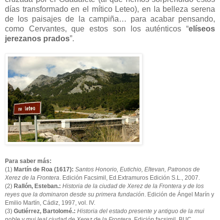
días transformado en el mítico Leteo), en la belleza serena
de los paisajes de la campiña… para acabar pensando,
como Cervantes, que estos son los auténticos “
elíseos
jerezanos prados
”.
Para saber más:
(1)
Martín de Roa (1617):
Santos Honorio, Eutichio, Eſtevan, Patronos de
Xerez de la Frontera
. Edición Facsimil, Ed.Extramuros Edición S.L., 2007.
(2)
Rallón, Esteban.:
Historia de la ciudad de Xerez de la Frontera y de los
reyes que la dominaron desde su primera fundación
. Edición de Ángel Marín y
Emilio Martín, Cádiz, 1997, vol. IV.
(3)
Gutiérrez, Bartolomé.:
Historia del estado presente y antiguo de la mui
noble y mui leal ciudad de Xerez de la Frontera
. Edición facsimil. BUC.