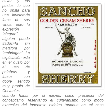
olivar y los
pastos, lo que
no obsta para
una inveterada
fama de sus
vinos; pero la
expresión
“alegran”
alguien puede
traducirla sin
metáfora por
“embriagan”. La
explicación está
en el gusto por
el uso de
palabras y
frases con
doble sentido
muy propio de
Cervantes
cuando habla por sí mismo, como precursor del
conceptismo, reservando el culteranismo como modo
expresivo del ingenioso hidalgo (aunque en tal caso