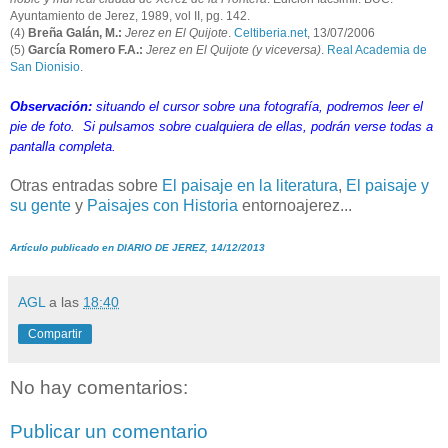
Ayuntamiento de Jerez, 1989, vol II, pg. 142.
(4)
Breña Galán, M.:
Jerez en El Quijote
.
Celtiberia.net
, 13/07/2006
(5)
García Romero F.A.:
Jerez en El Quijote (y viceversa)
.
Real Academia de
San Dionisio
.
Observación:
situando el cursor sobre una fotografía, podremos leer el
pie de foto. Si pulsamos sobre cualquiera de ellas, podrán verse todas a
pantalla completa.
Otras entradas sobre
El paisaje en la literatura
,
El paisaje y
su gente
y
Paisajes con Historia
entornoajerez...
Artículo publicado en DIARIO DE JEREZ, 14/12/2013
AGL
a las
18:40
Compartir
No hay comentarios:
Publicar un comentario