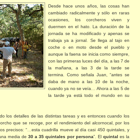
Desde hace unos años, las cosas han
cambiado radicalmente y sólo en raras
ocasiones, los corcheros viven y
duermen en el hato. La duración de la
jornada se ha modificado y apenas se
trabaja ya a jornal. Se llega al tajo en
coche o en moto desde el pueblo y
aunque la faena se inicia como siempre,
con las primeras luces del día, a las 7 de
la mañana, a las 3 de la tarde se
termina. Como señala Juan, “antes se
daba de mano a las 10 de la noche,
cuando ya no se veía… Ahora a las 5 de
la tarde ya está todo el mundo en su
o los detalles de las distintas tareas y es entonces cuando los
corcho que se recoge, por el rendimiento del alcornocal, por los
s precisos: “…esta cuadrilla mueve al día casi 450 quintales, y
 una media de
30 a 35
quintales por persona
”. El
quintal
es la