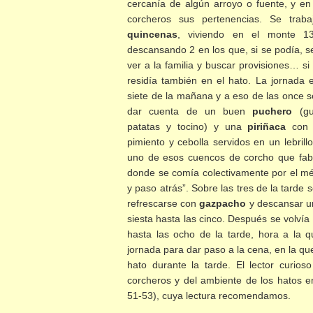
cercanía de algún arroyo o fuente, y en 
corcheros sus pertenencias. Se trab
quincenas
, viviendo en el monte 1
descansando 2 en los que, si se podía, s
ver a la familia y buscar provisiones… si
residía también en el hato. La jornada
siete de la mañana y a eso de las once s
dar cuenta de un buen
puchero
(gu
patatas y tocino) y una
piriñaca
con 
pimiento y cebolla servidos en un lebril
uno de esos cuencos de corcho que fabr
donde se comía colectivamente por el m
y paso atrás”. Sobre las tres de la tarde 
refrescarse con
gazpacho
y descansar u
siesta hasta las cinco. Después se volvía
hasta las ocho de la tarde, hora a la q
jornada para dar paso a la cena, en la qu
hato durante la tarde. El lector curio
corcheros y del ambiente de los hatos e
51-53), cuya lectura recomendamos.