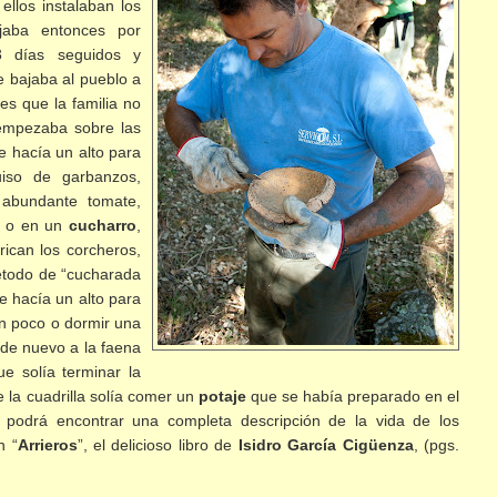
ellos instalaban los
ajaba entonces por
3 días seguidos y
e bajaba al pueblo a
 es que la familia no
 empezaba sobre las
e hacía un alto para
iso de garbanzos,
abundante tomate,
lo o en un
cucharro
,
ican los corcheros,
étodo de “cucharada
se hacía un alto para
n poco o dormir una
 de nuevo a la faena
ue solía terminar la
e la cuadrilla solía comer un
potaje
que se había preparado en el
so podrá encontrar una completa descripción de la vida de los
n “
Arrieros
”, el delicioso libro de
Isidro García Cigüenza
, (pgs.