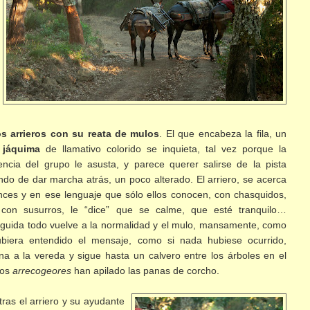
os arrieros con su reata de mulos
. El que encabeza la fila, un
a
jáquima
de llamativo colorido se inquieta, tal vez porque la
encia del grupo le asusta, y parece querer
salirse de la pista
ando de dar marcha atrás, un poco alterado. El arriero, se acerca
nces y en ese lenguaje que sólo ellos conocen, con chasquidos,
 con susurros, le “dice” que se calme, que esté tranquilo…
guida todo vuelve a la normalidad y el mulo, mansamente, como
ubiera entendido el mensaje, como si nada hubiese ocurrido,
rna a la vereda y sigue hasta un calvero entre los árboles en el
los
arrecogeores
han apilado las panas de corcho.
tras el arriero y su ayudante