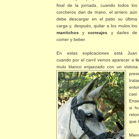
final de la jornada, cuando todos los
corcheros dan de mano, el arriero aún
debe descargar en el patio su última
carga y, después, quitar a los mulos los
mantichos
y
correajes
y darles de
comer y beber.
En estas explicaciones está Juan
cuando por el carril vemos aparecer a
l
mulo blanco enjaezado con un vistos
pres
trat
ento
casi
Ense
si h
reto
que 
Mien