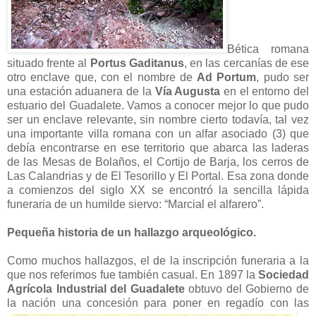
Bética romana
situado frente al
Portus Gaditanus
, en las cercanías de ese
otro enclave que, con el nombre de
Ad Portum
, pudo ser
una estación aduanera de la
Vía Augusta
en el entorno del
estuario del Guadalete. Vamos a conocer mejor lo que pudo
ser un enclave relevante, sin nombre cierto todavía, tal vez
una importante villa romana con un alfar asociado (3) que
debía encontrarse en ese territorio que abarca las laderas
de las Mesas de Bolaños, el Cortijo de Barja, los cerros de
Las Calandrias y de El Tesorillo y El Portal. Esa zona donde
a comienzos del siglo XX se encontró la sencilla lápida
funeraria de un humilde siervo: “Marcial el alfarero”.
Pequeña historia de un hallazgo arqueológico.
Como muchos hallazgos, el de la inscripción funeraria a la
que nos referimos fue también casual. En 1897 la
Sociedad
Agrícola Industrial del Guadalete
obtuvo del Gobierno de
la nación una concesión para poner en regadío con las