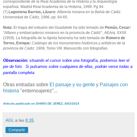
correspondiente de la Real Academia de la Historia y la Arqueología
española
. Madrid Real Academia de la Historia, 1999. Pg 94.
(7)
Lagostena Barrios, Lázaro:
Alfarería romana en la Bahía de Cádiz
.
Universidad de Cádiz, 1996, pp. 64-65.
Nota:
El mapa del estuario del Guadalete ha sido tomado de
Pemán, Cesar:
"
Alfares y embarcaderos romanos en la provincia de Cádiz
" , AEArq. XXXII
(1959). La fotografía de la lápida funeraria ha sido tomada de
Romero de
Torres, Enrique:
Catálogo de los monumentos históricos y artísticos de la
provincia de Cádiz
. 1908, Tomo VIII. Manuscrito con fotografías.
Observación:
situando el cursor sobre una fotografía, podremos leer el
pie de foto. Si pulsamos sobre cualquiera de ellas, podrán verse todas a
pantalla completa.
Otras entradas sobre
El paisaje y su gente
y
Paisajes con
historia
"entornoajerez"...
Artículo publicado en DIARIO DE JEREZ, 8/02/2014
AGL
a las
8:35
Compartir