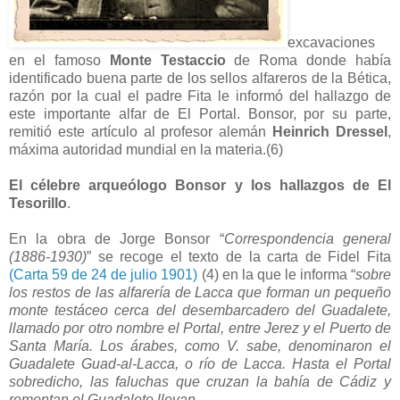
excavaciones
en el famoso
Monte Testaccio
de Roma donde había
identificado buena parte de los sellos alfareros de la Bética,
razón por la cual el padre Fita le informó del hallazgo de
este importante alfar de El Portal. Bonsor, por su parte,
remitió este artículo al profesor alemán
Heinrich Dressel
,
máxima autoridad mundial en la materia.(6)
El célebre arqueólogo Bonsor y los hallazgos de El
Tesorillo
.
En la obra de Jorge Bonsor “
Correspondencia general
(1886-1930)
” se recoge el texto de la carta de Fidel Fita
(Carta 59 de 24 de julio 1901)
(4) en la que le informa “
sobre
los restos de las alfarería de Lacca que forman un pequeño
monte testáceo cerca del desembarcadero del Guadalete,
llamado por otro nombre el Portal, entre Jerez y el Puerto de
Santa María. Los árabes, como V. sabe, denominaron el
Guadalete Guad-al-Lacca, o río de Lacca. Hasta el Portal
sobredicho, las faluchas que cruzan la bahía de Cádiz y
remontan el Guadalete llevan