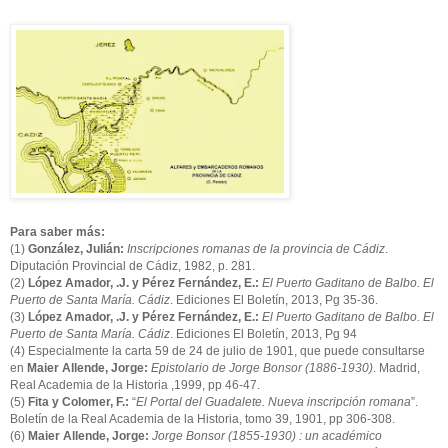
Para saber más:
(1)
González, Julián:
Inscripciones romanas de la provincia de Cádiz
.
Diputación Provincial de Cádiz, 1982, p. 281.
(2)
López Amador, .J. y Pérez Fernández, E.:
El Puerto Gaditano de Balbo. El
Puerto de Santa María. Cádiz
. Ediciones El Boletín, 2013, Pg 35-36.
(3)
López Amador, .J. y Pérez Fernández, E.:
El Puerto Gaditano de Balbo. El
Puerto de Santa María. Cádiz
. Ediciones El Boletín, 2013, Pg 94
(4) Especialmente la carta 59 de 24 de julio de 1901, que puede consultarse
en
Maier Allende, Jorge:
Epistolario de Jorge Bonsor (1886-1930)
. Madrid,
Real Academia de la Historia ,1999, pp 46-47.
(5)
Fita y Colomer, F.:
“
El Portal del Guadalete. Nueva inscripción romana
”.
Boletín de la Real Academia de la Historia, tomo 39, 1901, pp 306-308.
(6)
Maier Allende, Jorge:
Jorge Bonsor (1855-1930) : un académico