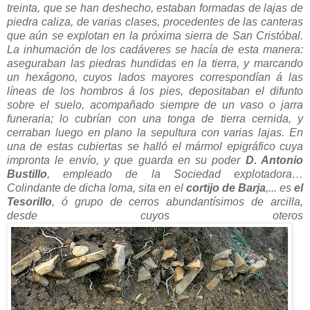
treinta, que se han deshecho, estaban formadas de lajas de
piedra caliza, de varias clases, procedentes de las canteras
que aún se explotan en la próxima sierra de San Cristóbal.
La inhumación de los cadáveres se hacía de esta manera:
aseguraban las piedras hundidas en la tierra, y marcando
un hexágono, cuyos lados mayores correspondían á las
líneas de los hombros á los pies, depositaban el difunto
sobre el suelo, acompañado siempre de un vaso o jarra
funeraria; lo cubrían con una tonga de tierra cernida, y
cerraban luego en plano la sepultura con varias lajas. En
una de estas cubiertas se halló el mármol epigráfico cuya
impronta le envío, y que guarda en su poder
D. Antonio
Bustillo
, empleado de la Sociedad explotadora…
Colindante de dicha loma, sita en el
cortijo de Barja
,... es
el
Tesorillo
, ó grupo de cerros abundantísimos de arcilla,
desde cuyos oteros