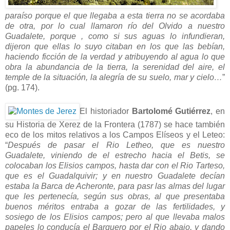
paraíso porque el que llegaba a esta tierra no se acordaba
de otra, por lo cual llamaron río del Olvido a nuestro
Guadalete, porque , como si sus aguas lo infundieran,
dijeron que ellas lo suyo citaban en los que las bebían,
haciendo ficción de la verdad y atribuyendo al agua lo que
obra la abundancia de la tierra, la serenidad del aire, el
temple de la situación, la alegría de su suelo, mar y cielo…
”
(pg. 174).
El historiador
Bartolomé Gutiérrez
, en
su Historia de Xerez de la Frontera (1787) se hace también
eco de los mitos relativos a los Campos Elíseos y el Leteo:
“
Después de pasar el Rio Letheo, que es nuestro
Guadalete, viniendo de el estrecho hacia el Betis, se
colocaban los Elisios campos, hasta dar con el Rio Tarteso,
que es el Guadalquivir; y en nuestro Guadalete decían
estaba la Barca de Acheronte, para pasr las almas del lugar
que les pertenecía, según sus obras, al que presentaba
buenos méritos entraba a gozar de las fertilidades, y
sosiego de los Elisios campos; pero al que llevaba malos
papeles lo conducía el Barquero por el Rio abajo, y dando