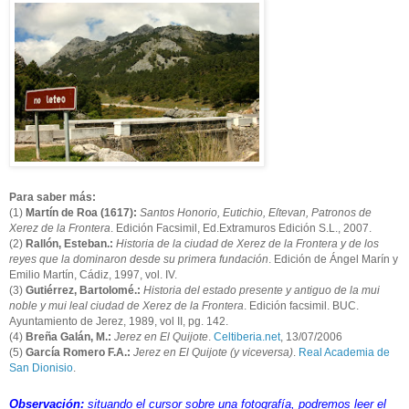
Para saber más:
(1)
Martín de Roa (1617):
Santos Honorio, Eutichio, Eſtevan, Patronos de
Xerez de la Frontera
. Edición Facsimil, Ed.Extramuros Edición S.L., 2007.
(2)
Rallón, Esteban.:
Historia de la ciudad de Xerez de la Frontera y de los
reyes que la dominaron desde su primera fundación
. Edición de Ángel Marín y
Emilio Martín, Cádiz, 1997, vol. IV.
(3)
Gutiérrez, Bartolomé.:
Historia del estado presente y antiguo de la mui
noble y mui leal ciudad de Xerez de la Frontera
. Edición facsimil. BUC.
Ayuntamiento de Jerez, 1989, vol II, pg. 142.
(4)
Breña Galán, M.:
Jerez en El Quijote
.
Celtiberia.net
, 13/07/2006
(5)
García Romero F.A.:
Jerez en El Quijote (y viceversa)
.
Real Academia de
San Dionisio
.
Observación:
situando el cursor sobre una fotografía, podremos leer el