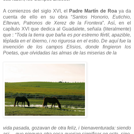
A comienzos del siglo XVI, el
Padre Martín de Roa
ya da
cuenta de ello en su obra “
Santos Honorio, Eutichio,
Eſtevan, Patronos de Xerez de la Frontera
”. Así, en el
capítulo XVI que dedica al Guadalete, señala (literalmente)
que : “
Toda la tierra que baña es por estremo fértil, apazible,
téplada en el ibierno, i no rigurosa en el estio. De aquí fue la
invención de los campos Elisios, donde fingieron los
Poetas, que olvidadas las almas de las miserias de la
vida pasada, gozavan de otra feliz, i bienaventurada: siendo
asi… que ninguna otra cosa querian significar en esto, sino,