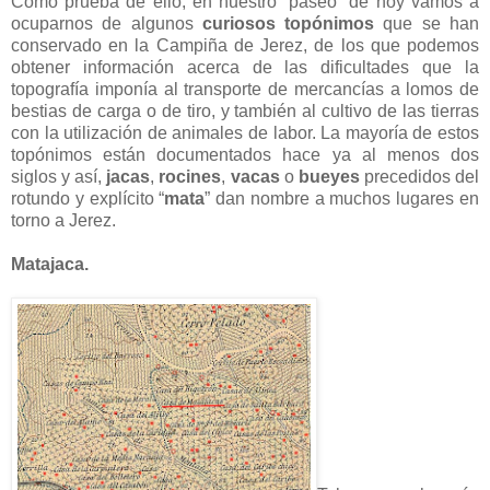
Como prueba de ello, en nuestro “paseo” de hoy vamos a
ocuparnos de algunos
curiosos topónimos
que se han
conservado en la Campiña de Jerez, de los que podemos
obtener información acerca de las dificultades que la
topografía imponía al transporte de mercancías a lomos de
bestias de carga o de tiro, y también al cultivo de las tierras
con la utilización de animales de labor. La mayoría de estos
topónimos están documentados hace ya al menos dos
siglos y así,
jacas
,
rocines
,
vacas
o
bueyes
precedidos del
rotundo y explícito “
mata
” dan nombre a muchos lugares en
torno a Jerez.
Matajaca.