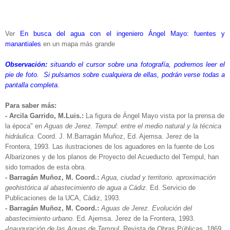
Ver
En busca del agua con el ingeniero Ángel Mayo: fuentes y
manantiales
en un mapa más grande
Observación:
situando el cursor sobre una fotografía, podremos leer el
pie de foto. Si pulsamos sobre cualquiera de ellas, podrán verse todas a
pantalla completa.
Para saber más:
- Arcila Garrido, M.Luis.:
La figura de Ángel Mayo vista por la prensa de
la época" en
Aguas de Jerez. Tempul: entre el medio natural y la técnica
hidráulica.
Coord. J. M.Barragán Muñoz, Ed. Ajemsa. Jerez de la
Frontera, 1993. Las ilustraciones de los aguadores en la fuente de Los
Albarizones y de los planos de Proyecto del Acueducto del Tempul, han
sido tomados de esta obra.
- Barragán Muñoz, M. Coord.:
Agua, ciudad y territorio. aproximación
geohistórica al abastecimiento de agua a Cádiz.
Ed. Servicio de
Publicaciones de la UCA, Cádiz, 1993.
- Barragán Muñoz, M. Coord.:
Aguas de Jerez. Evolución del
abastecimiento urbano
. Ed. Ajemsa. Jerez de la Frontera, 1993.
-
Inauguración de las Aguas de Tempul
. Revista de Obras Públicas. 1869.