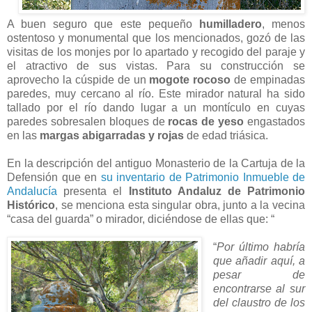
A buen seguro que este pequeño
humilladero
, menos
ostentoso y monumental que los mencionados, gozó de las
visitas de los monjes por lo apartado y recogido del paraje y
el atractivo de sus vistas. Para su construcción se
aprovecho la cúspide de un
mogote rocoso
de empinadas
paredes, muy cercano al río. Este mirador natural ha sido
tallado por el río dando lugar a un montículo en cuyas
paredes sobresalen bloques de
rocas de yeso
engastados
en las
margas abigarradas y rojas
de edad triásica.
En la descripción del antiguo Monasterio de la Cartuja de la
Defensión que en
su inventario de Patrimonio Inmueble de
Andalucía
presenta el
Instituto Andaluz de Patrimonio
Histórico
, se menciona esta singular obra, junto a la vecina
“casa del guarda” o mirador, diciéndose de ellas
que: “
“
Por último habría
que añadir aquí, a
pesar de
encontrarse al sur
del claustro de los