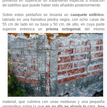
presenta en superficie un tratamiento especial a imitación
de ladrillos que puede haber sido añadido posteriormente.
Sobre estos peldaños se levanta un
casquete esférico
,
labrado en una llamativa piedra negra, con ocho caras de
55 cm de lado en su base y 50 cm. de alto, en cuya parte
superior entronca un
prisma
octogonal
, del mismo
material, que culmina con unas molduras y una pequeña
semiesfera sobre la que
en su día se alzaría la cruz, hoy