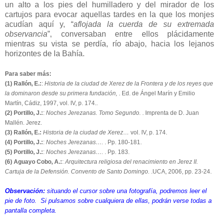
un alto a los pies del humilladero y del mirador de los
cartujos para evocar aquellas tardes en la que los monjes
acudían aquí y, “
aflojada la cuerda de su extremada
observancia
”, conversaban entre ellos plácidamente
mientras su vista se perdía, río abajo, hacia los lejanos
horizontes de la Bahía.
Para saber más:
(1) Rallón, E.:
:
Historia de la ciudad de Xerez de la Frontera y de los reyes que
la dominaron desde su primera fundación,
. Ed. de Ángel Marín y Emilio
Martín, Cádiz, 1997, vol. IV, p. 174..
(2) Portillo, J.:
:
Noches Jerezanas. Tomo Segundo.
. Imprenta de D. Juan
Mallén. Jerez.
(3) Rallón, E.:
Historia de la ciudad de Xerez…
vol. IV, p. 174.
(4) Portillo, J.:
:
Noches Jerezanas….
. Pp. 180-181.
(5) Portillo, J.:
:
Noches Jerezanas….
. Pp. 183.
(6) Aguayo Cobo, A.:
:
Arquitectura religiosa del renacimiento en Jerez II.
Cartuja de la Defensión. Convento de Santo Domingo.
.UCA, 2006, pp. 23-24.
Observación:
situando el cursor sobre una fotografía, podremos leer el
pie de foto. Si pulsamos sobre cualquiera de ellas, podrán verse todas a
pantalla completa.