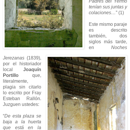
Padres del Yermo
tenían sus juntas y
colaciones…
” (1)
Este mismo paraje
es descrito
también, dos
siglos más tarde,
en
Noches
Jerezanas
(1839),
por el historiador
local
Joaquín
Portillo
que,
literalmente,
plagia sin citarlo
lo escrito por Fray
Esteban Rallón.
Juzguen ustedes:
“
De esta plaza se
baja a la huerta
que está en la