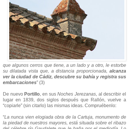
que algunos cerros que tiene, a un lado y a otro, le estorbe
su dilatada vista que, a distancia proporcionada,
alcanza
ver la ciudad de Cádiz, descubre su bahía y registra sus
embarcaciones
” (3)
De nuevo
Portillo
, en sus
Noches Jerezanas
, al describir el
lugar en 1839, dos siglos después que Rallón, vuelve a
“copiarle” (sin citarlo) las mismas ideas. Compruébenlo:
“
La nunca vien elogiada obra de la Cartuja, monumento de
la piedad de nuestros mayores, está situada sobre el ribazo
del célebre río Gaudalete que le baña por el mediodía. Lo