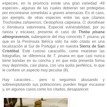
especies, en la provincia existe una gran variedad -49
especies-, algunas de las cuales debieran ser protegidas
por encontrarse sometidas a graves amenazas. Es el caso,
por ejemplo, de otras especies entre las que citamos
Trochoidea zaharensis
,
Oestophora calpeana
,
O. dorotheae
o
Xeroleuca vatonniana
. Especial vulnerabilidad, por su
rareza y escasez, presenta el caso de
Theba pisana
almogravensis
, subespecie del muy conocido
T. pisana
, ya
que en la Península Ibérica sólo ha sido citada en una
localización al Sur de Portugal y en nuestra
Sierra de San
Cristóbal
. Este curioso caracolillo, como muestran las
fotografías, se diferencia de
T. pisana
en que casi nunca
tiene bandas en su concha y en que esta presenta forma
muy deprimida, casi plana, con una quilla periférica, lo que
le confiere un aspecto muy peculiar (8).
Hay caracoles… pero si seguimos abusando y
sobreexplotando sus poblaciones, pueden llegar escasear
y, en algunos casos como los citados, desaparecer.