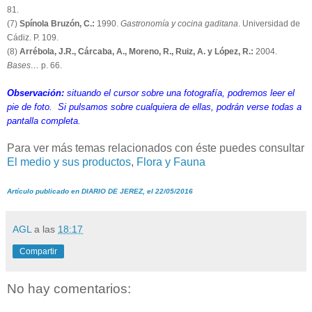
81.
(7)
Spínola Bruzón, C.:
1990.
Gastronomía y cocina gaditana
. Universidad de
Cádiz. P. 109.
(8)
Arrébola, J.R., Cárcaba, A., Moreno, R., Ruiz, A. y López, R.:
2004.
Bases…
p. 66.
Observación:
situando el cursor sobre una fotografía, podremos leer el
pie de foto. Si pulsamos sobre cualquiera de ellas, podrán verse todas a
pantalla completa.
Para ver más temas relacionados con éste puedes consultar
El medio y sus productos
,
Flora y Fauna
Artículo publicado en DIARIO DE JEREZ, el 22/05/2016
AGL
a las
18:17
Compartir
No hay comentarios: