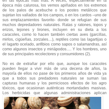
en las épocas más frías. A veces, especialmente en la
época más calurosa, los vemos apiñados en los extremos
de los palos de acebuche o los postes metálicos que
sujetan los vallados de los campos, o en los cardos –uno de
sus emplazamientos favorito- donde se refugian de sus
muchos depredadores naturales. Ratas y ratones, topos y
erizos, tejones y lirones, incluyen en su dieta a los
caracoles, como lo hacen también ciertas aves (garcillas,
mirlos, cigüeñas, zorzales…), reptiles como las lagartijas o
el lagarto ocelado, anfibios como sapos o salamandras, así
como algunos insectos y miriápodos…. Y los hombres, uno
de sus principales recolectores y consumidores (2).
No es de extrañar por ello que, aunque los caracoles
pueden llegar a vivir más de una decena de años, la
mayoría de ellos no pase de los primeros años de vida ya
que a todos sus predadores naturales se suman las
capturas humanas y los perniciosos efectos de los agro
tóxicos, que ocasionan auténticas mortandades masivas.
Los herbicidas que algunas administraciones aplican