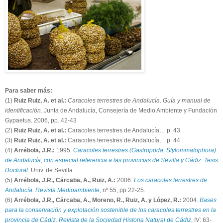
Para saber más:
(1)
Ruiz Ruiz, A. et al.:
Caracoles terrestres de Andalucía. Guía y manual de
identificación
. Junta de Andalucía, Consejería de Medio Ambiente y Fundación
Gypaetus. 2006, pp. 42-43
(2)
Ruiz Ruiz, A. et al.:
Caracoles terrestres de Andalucía… p. 43
(3)
Ruiz Ruiz, A. et al.:
Caracoles terrestres de Andalucía… p. 44
(4)
Arrébola, J.R.:
1995.
Caracoles terrestres (Gastropoda, Stylommatophora)
de Andalucía, con especial referencia a las provincias de Sevilla y Cádiz. Tesis
Doctoral
. Univ. de Sevilla
(5)
Arrébola, J.R., Cárcaba, A., Ruiz, A.:
2006:
Los caracoles terrestres de
Andalucía. Revista Medioambiente
, nº 55, pp.22-25.
(6)
Arrébola, J.R., Cárcaba, A., Moreno, R., Ruiz, A. y López, R.:
2004.
Bases
para la conservación y explotación sostenible de los caracoles terrestres en la
provincia de Cádiz. Revista de la Sociedad Historia Natural de Cádiz
, IV: 63-