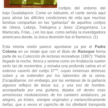
cortijos del entorno del
bajo Guadalquivir. Como un bálsamo, el cante servía aquí
para aliviar las difíciles condiciones de vida que muchas
familias compartían en las “gañanías” de aquellos cortijos
de Utrera, Lebrija, Trebujena y Jerez (Zangarriana, La
Mariscala, Frías...) en los que, como señala la investigadora
americana donde, la única diversión fue el flamenco. (1)
Esta misma visión parece apuntarse ya por el
Padre
Coloma
en un relato que con el título de
Ranoque
forma
parte de su
Colección de lecturas recreativas
(1887): “
Había
llegado la noche, fresca y serena como en Andalucía suelen
serlo las de noviembre, y reinaba una profunda calma en el
extenso caserío del cortijo D***, cuyas inmensas dehesas
suben y se extienden por los laberintos de la sierra.
Escapábanse, sin embargo, por las ventanas de la gañanía
algunos reflejos de tenue luz, y una voz de hombre,
acompañada por una guitarra, dejaba oír dentro esas
armoniosas modulaciones de los cantares andaluces, ya
alegres, ya tristes, siempre originales y melancólicamente
bellas, que a veces el capricho de los dilettanti transporta