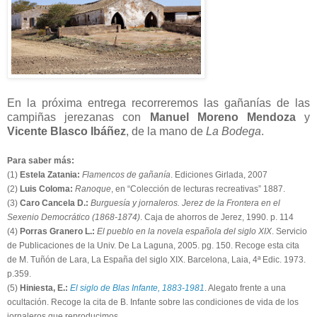
En la próxima entrega recorreremos las gañanías de las
campiñas jerezanas con
Manuel Moreno Mendoza
y
Vicente Blasco Ibáñez
, de la mano de
La Bodega
.
Para saber más:
(1)
Estela Zatania:
Flamencos de gañanía
. Ediciones Girlada, 2007
(2)
Luis Coloma:
Ranoque
, en “Colección de lecturas recreativas” 1887.
(3)
Caro Cancela D.:
Burguesía y jornaleros. Jerez de la Frontera en el
Sexenio Democrático (1868-1874)
. Caja de ahorros de Jerez, 1990. p. 114
(4)
Porras Granero L.:
El pueblo en la novela española del siglo XIX
. Servicio
de Publicaciones de la Univ. De La Laguna, 2005. pg. 150. Recoge esta cita
de M. Tuñón de Lara, La España del siglo XIX. Barcelona, Laia, 4ª Edic. 1973.
p.359.
(5)
Hiniesta, E.:
El siglo de Blas Infante, 1883-1981
. Alegato frente a una
ocultación. Recoge la cita de B. Infante sobre las condiciones de vida de los
jornaleros que reproducimos.